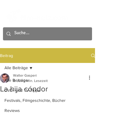
Beitrag
Alle Beiträge
Walter Gasperi
Alle Beiträge
9. Juli
3 Min. Lesezeit
La hija cóndor
DVD- und TV-Tipps
Festivals, Filmgeschichte, Bücher
Reviews