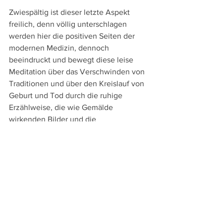
Zwiespältig ist dieser letzte Aspekt 
freilich, denn völlig unterschlagen 
werden hier die positiven Seiten der 
modernen Medizin, dennoch 
beeindruckt und bewegt diese leise 
Meditation über das Verschwinden von 
Traditionen und über den Kreislauf von 
Geburt und Tod durch die ruhige 
Erzählweise, die wie Gemälde 
wirkenden Bilder und die 
Laienschauspieler:innen, die in ihrem 
ungekünstelten Spiel Natürlichkeit 
ausstrahlen.
La hija cóndor
Bolivien / Peru / Uruguay 2025
Regie: 
Álvaro Olmos Torrico