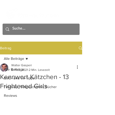
Beitrag
Alle Beiträge
Walter Gasperi
Alle Beiträge
6. Feb. 2021
2 Min. Lesezeit
Kennwort Kätzchen - 13
DVD- und TV-Tipps
Frightened Girls
Festivals, Filmgeschichte, Bücher
Reviews