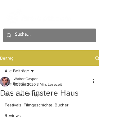
Beitrag
Alle Beiträge
Walter Gasperi
Alle Beiträge
10. Juni 2020
3 Min. Lesezeit
Das alte finstere Haus
DVD- und TV-Tipps
Festivals, Filmgeschichte, Bücher
Reviews