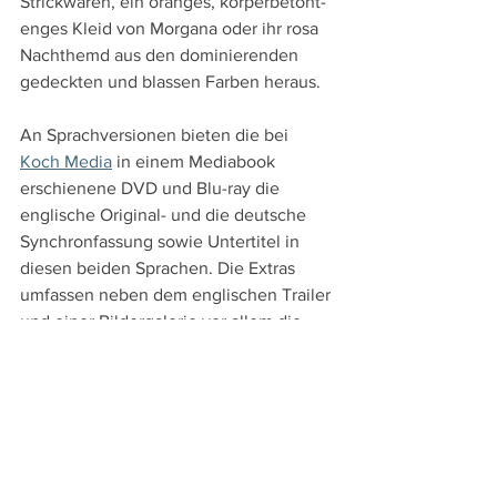
Strickwaren, ein oranges, körperbetont-
enges Kleid von Morgana oder ihr rosa 
Nachthemd aus den dominierenden 
gedeckten und blassen Farben heraus.
An Sprachversionen bieten die bei 
Koch Media
 in einem Mediabook 
erschienene DVD und Blu-ray die 
englische Original- und die deutsche 
Synchronfassung sowie Untertitel in 
diesen beiden Sprachen. Die Extras 
umfassen neben dem englischen Trailer 
und einer Bildergalerie vor allem die 
Wahlmöglichkeit zwischen der 
originalen farbigen und der 
schwarzweißen Fassung. Dazu 
kommen der Vorspann der deutschen 
Fassung sowie die zwei deutsch 
untertitelten Featurettes "Not too 