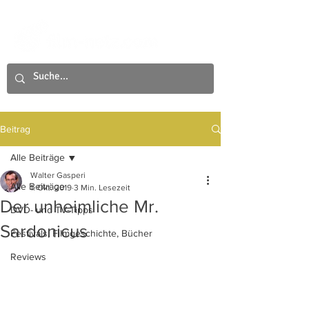
Beitrag
Alle Beiträge
Walter Gasperi
Alle Beiträge
1. Okt. 2019
3 Min. Lesezeit
Der unheimliche Mr.
DVD- und TV-Tipps
Sardonicus
Festivals, Filmgeschichte, Bücher
Reviews