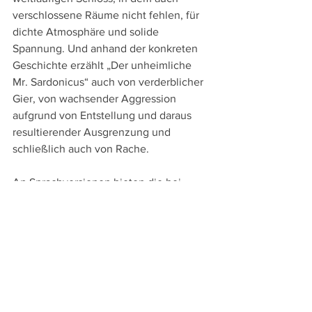
verschlossene Räume nicht fehlen, für 
dichte Atmosphäre und solide 
Spannung. Und anhand der konkreten 
Geschichte erzählt „Der unheimliche 
Mr. Sardonicus“ auch von verderblicher 
Gier, von wachsender Aggression 
aufgrund von Entstellung und daraus 
resultierender Ausgrenzung und 
schließlich auch von Rache.
An Sprachversionen bieten die bei 
Koch Media
 in einem Mediabook als 
erster Titel in der „William Castle 
Collection“ erschienene DVD und Blu-
ray die englische Original- und die 
deutsche Synchronfassung sowie 
Untertitel in diesen beiden Sprachen. 
An Extras werden neben einem Booklet 