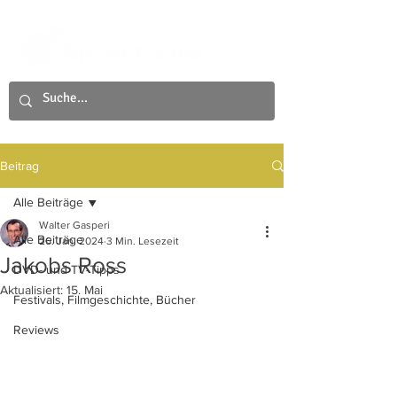
Beitrag
Alle Beiträge
Walter Gasperi
Alle Beiträge
26. Jan. 2024
3 Min. Lesezeit
Jakobs Ross
DVD- und TV-Tipps
Aktualisiert:
15. Mai
Festivals, Filmgeschichte, Bücher
Reviews