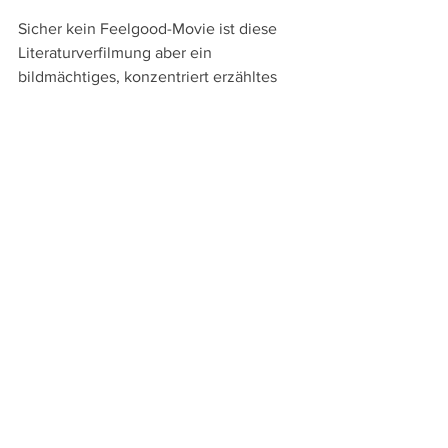
Sicher kein Feelgood-Movie ist diese 
Literaturverfilmung aber ein 
bildmächtiges, konzentriert erzähltes 
und intensiv gespieltes Drama, das in 
seiner Rauheit an Michael Steiners 
Liebesdrama "
Drii Winter - Drei Winter
" 
anknüpft und in seinem Thema von 
weiblicher Selbstverwirklichung in einer 
archaisch-patriarchalen bäuerlichen 
Welt an Carmen Jaquiers "Foudre" 
erinnert.
Jakobs Ross
Schweiz 2024
Regie: 
Katalin Gödrös
mit: 
Luna Wedler, Max Hubacher, 
Valentin Postlmayr, Eugénie Anselin, 