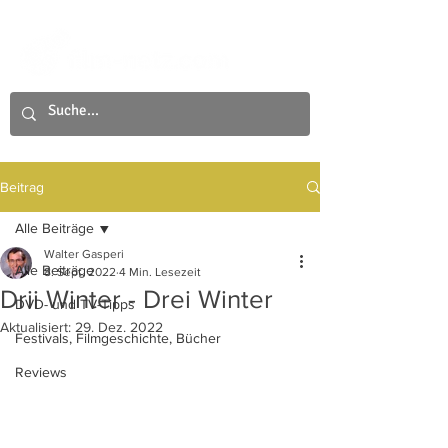
Beitrag
Alle Beiträge
Walter Gasperi
Alle Beiträge
8. Sept. 2022
4 Min. Lesezeit
Drii Winter - Drei Winter
DVD- und TV-Tipps
Aktualisiert:
29. Dez. 2022
Festivals, Filmgeschichte, Bücher
Reviews