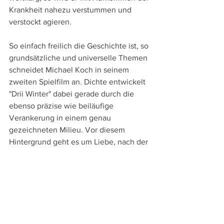
Krankheit nahezu verstummen und 
verstockt agieren.
So einfach freilich die Geschichte ist, so 
grundsätzliche und universelle Themen 
schneidet Michael Koch in seinem 
zweiten Spielfilm an. Dichte entwickelt 
"Drii Winter" dabei gerade durch die 
ebenso präzise wie beiläufige 
Verankerung in einem genau 
gezeichneten Milieu. Vor diesem 
Hintergrund geht es um Liebe, nach der 
auch im Lied "What is Love?", das einen 
Kontrast zum Chor bildet, gefragt wird, 
und dann nicht nur um Krankheit und 
Tod, sondern auch um Gott und das 
Jenseits.