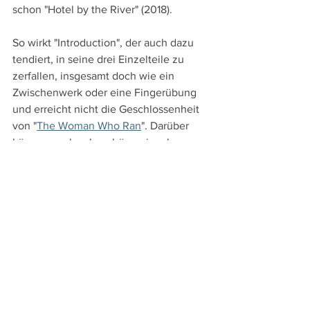
schon "Hotel by the River" (2018).
So wirkt "Introduction", der auch dazu 
tendiert, in seine drei Einzelteile zu 
zerfallen, insgesamt doch wie ein 
Zwischenwerk oder eine Fingerübung 
und erreicht nicht die Geschlossenheit 
von "
The Woman Who Ran
". Darüber 
können auch sehr schöne einzelne 
Momente, die die Meisterschaft Hongs, 
der hier nicht nur für Regie und 
Drehbuch verantwortlich zeichnet, 
sondern auch für Kamera, Schnitt, 
Musik und Produktion, nicht 
hinwegtäuschen.
Introduction
Korea 2021 
Regie: 
Hong Sangsoo