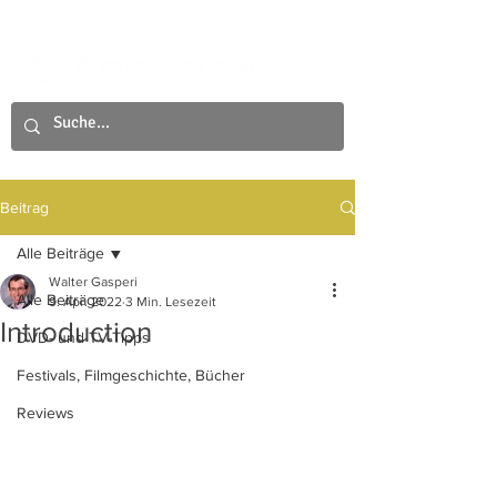
Beitrag
Alle Beiträge
Walter Gasperi
Alle Beiträge
9. Apr. 2022
3 Min. Lesezeit
Introduction
DVD- und TV-Tipps
Festivals, Filmgeschichte, Bücher
Reviews