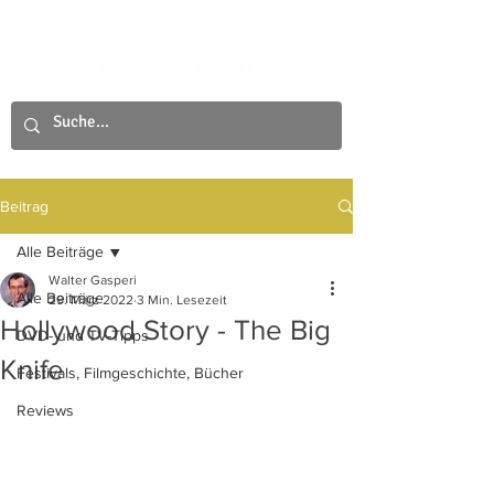
Beitrag
Alle Beiträge
Walter Gasperi
Alle Beiträge
29. März 2022
3 Min. Lesezeit
Hollywood Story - The Big
DVD- und TV-Tipps
Knife
Festivals, Filmgeschichte, Bücher
Reviews