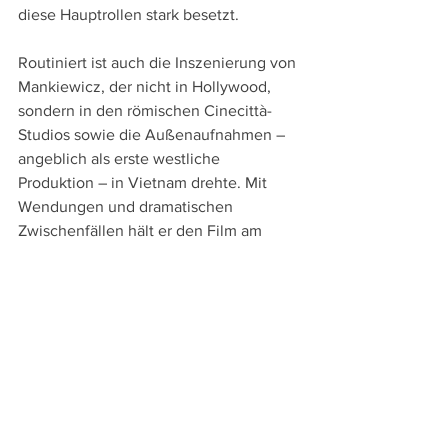
diese Hauptrollen stark besetzt.
Routiniert ist auch die Inszenierung von 
Mankiewicz, der nicht in Hollywood, 
sondern in den römischen Cinecittà-
Studios sowie die Außenaufnahmen – 
angeblich als erste westliche 
Produktion – in Vietnam drehte. Mit 
Wendungen und dramatischen 
Zwischenfällen hält er den Film am 
Laufen, dennoch wirkt dieses Melodram 
insgesamt so distanziert und kühl wie 
Fowler, sodass es kaum mitreißende 
emotionale Kraft entwickelt. Randnote 
ohne Vertiefung bleiben auch die 
Verweise auf den Katholizismus, mit 
dem der Jude Mankiewicz im 
Gegensatz zu Greene wohl wenig 
anfangen konnte.