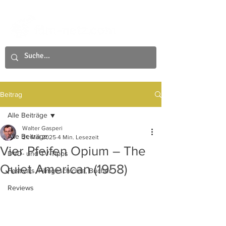
Beitrag
Alle Beiträge
Walter Gasperi
Alle Beiträge
21. Mai 2025
4 Min. Lesezeit
Vier Pfeifen Opium – The
DVD- und TV-Tipps
Quiet American (1958)
Festivals, Filmgeschichte, Bücher
Reviews