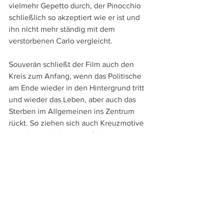
vielmehr Gepetto durch, der Pinocchio 
schließlich so akzeptiert wie er ist und 
ihn nicht mehr ständig mit dem 
verstorbenen Carlo vergleicht.
Souverän schließt der Film auch den 
Kreis zum Anfang, wenn das Politische 
am Ende wieder in den Hintergrund tritt 
und wieder das Leben, aber auch das 
Sterben im Allgemeinen ins Zentrum 
rückt. So ziehen sich auch Kreuzmotive 
von einem riesigen geschnitzten 
Kruzifix bis zu einer Kreuzigung 
Pinocchios durch den Film. Doch der 
Tod hat am Ende keinen Stachel mehr, 
sondern erscheint als Teil des Lebens, 
denn wie der Todesengel dem 
unsterblichen Pinocchio erklärt, macht 
gerade die Sterblichkeit und die Kürze 