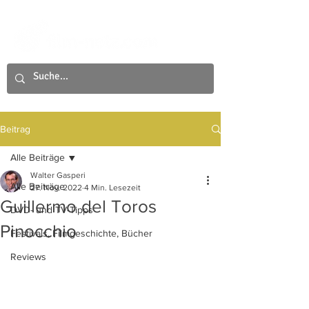
Beitrag
Alle Beiträge
Walter Gasperi
Alle Beiträge
27. Nov. 2022
4 Min. Lesezeit
Guillermo del Toros
DVD- und TV-Tipps
Pinocchio
Festivals, Filmgeschichte, Bücher
Reviews