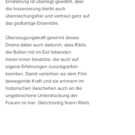
Einstellung ist überlegt gewählt, aber 
die Inszenierung bleibt auch 
überraschungsfrei und vertraut ganz auf 
das großartige Ensemble.
Überzeugungskraft gewinnt dieses 
Drama dabei auch dadurch, dass Riklis 
die Rollen mit im Exil lebenden 
Iraner:innen besetzte, die auch auf 
eigene Erfahrungen zurückgreifen 
konnten. Damit verleihen sie dem Film 
bewegende Kraft und sie erinnern im 
historischen Geschehen auch an die 
ungebrochene Unterdrückung der 
Frauen im Iran. Gleichzeitig feiern Riklis 
und Nafisi aber auch die Kraft der 
Literatur, die nicht nur in tristen Zeit 
Glück bescheren, sondern  mit ihren 
Figuren auch zu Widerständigkeit und 