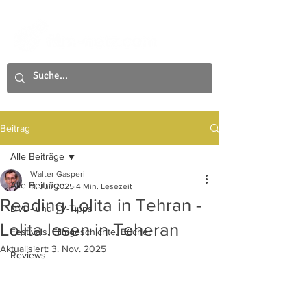
Beitrag
Alle Beiträge
Walter Gasperi
Alle Beiträge
11. Juli 2025
4 Min. Lesezeit
Reading Lolita in Tehran -
DVD- und TV-Tipps
Lolita lesen in Teheran
Festivals, Filmgeschichte, Bücher
Aktualisiert:
3. Nov. 2025
Reviews