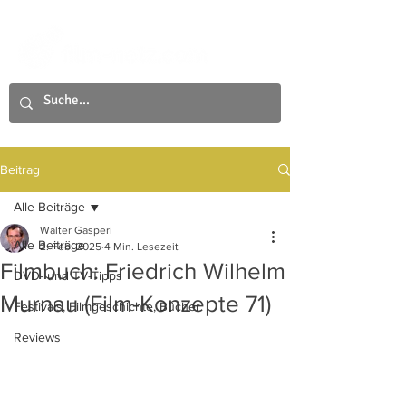
Beitrag
Alle Beiträge
Walter Gasperi
Alle Beiträge
2. Feb. 2025
4 Min. Lesezeit
Filmbuch: Friedrich Wilhelm
DVD- und TV-Tipps
Murnau (Film-Konzepte 71)
Festivals, Filmgeschichte, Bücher
Reviews