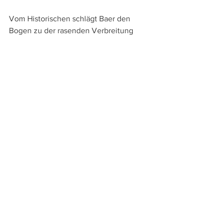
Vom Historischen schlägt Baer den 
Bogen zu der rasenden Verbreitung 
von Gerüchten durch Internet und 
Social Media heute, um von den 
Gerüchten und Fake News über die 
Corona-Pandemie zur Verbreitung des 
Gerüchts über die Pest in "Nosferatu" zu 
kommen. So wird in diesem 
weitgespannten Essay sichtbar, wie 
Murnaus Filme in Opposition zu Platons 
klarer Trennung von Meinung und 
Wissen mit ihrer Dialektik des 
destabilisierten Wissens einen 
Widerhall in der zeitgenössischen 
Landschaft der Medien und der Politik 
finden.
Wie gewohnt bei der Reihe Film-