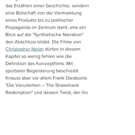
das Erzählen einer Geschichte, sondern 
eine Botschaft von der Vermarktung 
eines Produkts bis zu politischer 
Propaganda im Zentrum steht, ehe ein 
Blick auf die "Synthetische Narration" 
den Abschluss bildet. Die Filme von 
Christopher Nolan
 dürfen in diesem 
Kapitel so wenig fehlen wie die 
Definition des Konzeptfilms. Mit 
spürbarer Begeisterung beschreibt 
Knauss aber vor allem Frank Darabonts 
"Die Verurteilten – The Shawshank 
Redemption" und dessen Twist, der ihn 
zu einem Musterbeispiel für 
synthetische Narration macht.
Weil Knauss immer nah an den Filmen 
bleibt, anhand der anschaulichen 