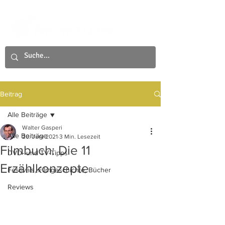
Beitrag
Alle Beiträge
Walter Gasperi
Alle Beiträge
20. Juni 2021
3 Min. Lesezeit
Filmbuch: Die 11
DVD- und TV-Tipps
Erzählkonzepte
Festivals, Filmgeschichte, Bücher
Reviews