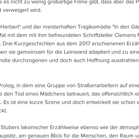
s es nicht zu wenig großartige Filme gibt, dass aber das P
t verweigert wird.
Herbert" und der meisterhaften Tragikomödie "In den Gä
Mal mit dem mit ihm befreundeten Schriftsteller Clemens
 Drei Kurzgeschichten aus dem 2017 erschienenen Erzäh
aben sie gemeinsam für die Leinwand adaptiert und zu e
cholie durchzogenen und doch auch Hoffnung ausstrahlen
 Prolog, in dem eine Gruppe von Straßenarbeitern auf eine
ie den Tod eines Mädchens betrauert, das offensichtlich ei
. Es ist eine kurze Szene und doch entwickelt sie schon 
ckt.
 Stubers lakonischer Erzählweise ebenso wie der atmosph
uplatz, am genauen Blick für die Menschen, den Raum u