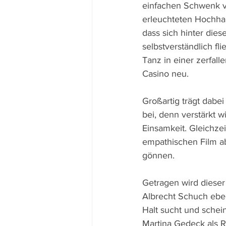
einfachen Schwenk vo
erleuchteten Hochhaus
dass sich hinter die
selbstverständlich f
Tanz in einer zerfal
Casino neu.
Großartig trägt dabe
bei, denn verstärkt 
Einsamkeit. Gleichzei
empathischen Film a
gönnen.
Getragen wird diese
Albrecht Schuch ebens
Halt sucht und sche
Martina Gedeck als R