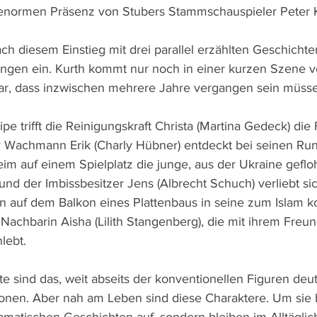
normen Präsenz von Stubers Stammschauspieler Peter K
ch diesem Einstieg mit drei parallel erzählten Geschichte
gen ein. Kurth kommt nur noch in einer kurzen Szene vo
klar, dass inzwischen mehrere Jahre vergangen sein müss
e trifft die Reinigungskraft Christa (Martina Gedeck) die Fr
der Wachmann Erik (Charly Hübner) entdeckt bei seinen R
m auf einem Spielplatz die junge, aus der Ukraine geflo
und der Imbissbesitzer Jens (Albrecht Schuch) verliebt sic
n auf dem Balkon eines Plattenbaus in seine zum Islam ko
 Nachbarin Aisha (Lilith Stangenberg), die mit ihrem Fre
lebt.
e sind das, weit abseits der konventionellen Figuren deut
onen. Aber nah am Leben sind diese Charaktere. Um sie 