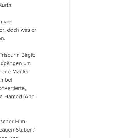
urth.
n von 
r, doch was er 
en.
iseurin Birgitt 
undgängen um 
hene Marika 
h bei 
nvertierte, 
und Hamed (Adel 
scher Film- 
bauen Stuber / 