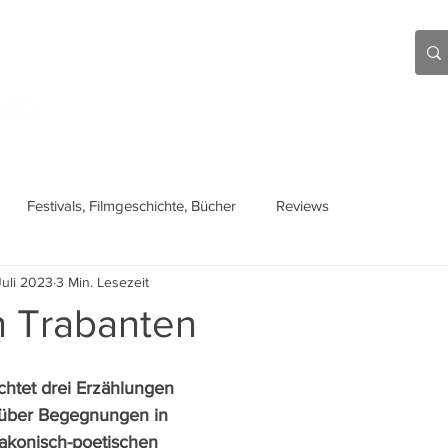
Aktuell
Beiträge
Über mich
Links
Festivals, Filmgeschichte, Bücher
Reviews
Juli 2023
3 Min. Lesezeit
en Trabanten
htet drei Erzählungen 
über Begegnungen in 
akonisch-poetischen 