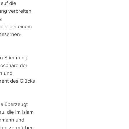
auf die 
ung verbreiten, 
z 
oder bei einem 
 Kasernen-
hen Stimmung 
mosphäre der 
en und 
ment des Glücks 
Da überzeugt 
u, die im Islam 
chmann und 
zten zermürben.