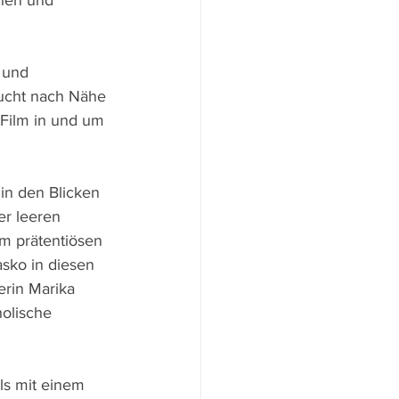
hen und 
 und 
ucht nach Nähe 
 Film in und um 
n den Blicken 
er leeren 
um prätentiösen 
asko in diesen 
erin Marika 
olische 
ls mit einem 