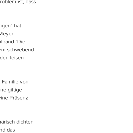
roblem ist, dass 
ngen" hat 
 Meyer 
lband "Die 
inem schwebend 
den leisen 
 Familie von 
ne giftige 
eine Präsenz 
ärisch dichten 
nd das 