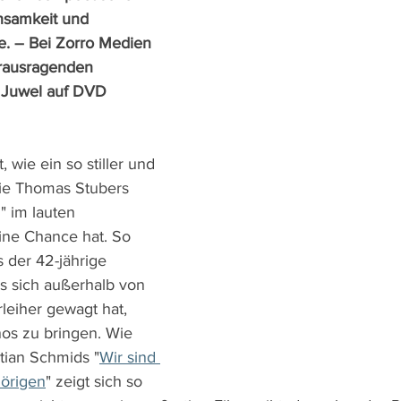
samkeit und 
. – Bei Zorro Medien 
erausragenden 
 Juwel auf DVD 
, wie ein so stiller und 
ie Thomas Stubers 
" im lauten 
ine Chance hat. So 
s der 42-jährige 
ss sich außerhalb von 
leiher gewagt hat, 
nos zu bringen. Wie 
tian Schmids "
Wir sind 
örigen
" zeigt sich so 