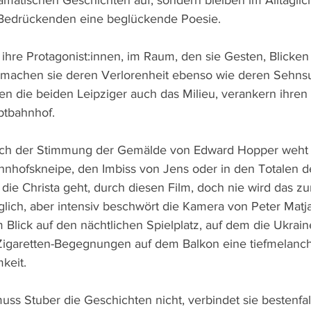
matischen Geschichten auf, sondern bleiben im Alltäglic
Bedrückenden eine beglückende Poesie. 
 ihre Protagonist:innen, im Raum, den sie Gesten, Blicken
 machen sie deren Verlorenheit ebenso wie deren Sehns
n die beiden Leipziger auch das Milieu, verankern ihren
ptbahnhof.
uch der Stimmung der Gemälde von Edward Hopper weht i
hnhofskneipe, den Imbiss von Jens oder in den Totalen d
die Christa geht, durch diesen Film, doch nie wird das z
glich, aber intensiv beschwört die Kamera von Peter Matj
Blick auf den nächtlichen Spielplatz, auf dem die Ukrain
Zigaretten-Begegnungen auf dem Balkon eine tiefmelanch
keit.
uss Stuber die Geschichten nicht, verbindet sie bestenfal