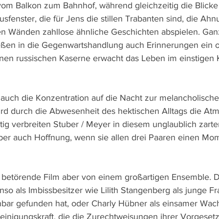
m Balkon zum Bahnhof, während gleichzeitig die Blicke 
fenster, die für Jens die stillen Trabanten sind, die Ahn
sen Wänden zahllose ähnliche Geschichten abspielen. Gan
ließen in die Gegenwartshandlung auch Erinnerungen ein 
lenen russischen Kaserne erwacht das Leben im einstigen
i auch die Konzentration auf die Nacht zur melancholisc
wird durch die Abwesenheit des hektischen Alltags die At
tig verbreiten Stuber / Meyer in diesem unglaublich zart
ber auch Hoffnung, wenn sie allen drei Paaren einen Mo
r betörende Film aber von einem großartigen Ensemble. 
o als Imbissbesitzer wie Lilith Stangenberg als junge Fra
inbar gefunden hat, oder Charly Hübner als einsamer Wa
einigungskraft, die die Zurechtweisungen ihrer Vorgeset