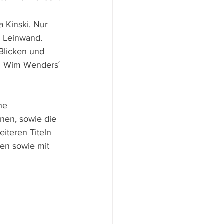
a Kinski. Nur 
r Leinwand. 
Blicken und 
n Wim Wenders´ 
he 
nen, sowie die 
iteren Titeln 
nen sowie mit 