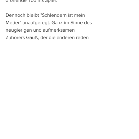
drohende Tod ins Spiel.
Dennoch bleibt "Schlendern ist mein 
Metier" unaufgeregt. Ganz im Sinne des 
neugierigen und aufmerksamen 
Zuhörers Gauß, der die anderen reden 
lässt und dann Notizen macht, 
konzentrieren sich auch Holzhausen 
und sein Kameramann aufs Zuhören 
und ruhige Begleiten und Beobachten 
des Schriftstellers und zeichnen so 
gerade auch durch den ruhigen 
Erzählrhythmus ein sehr stimmiges und 
einnehmendes Bild des 71-jährigen 
Salzburgers.
Weitere Berichte von der Diagonale ´25:
Vorschau auf die Diagonale ´25