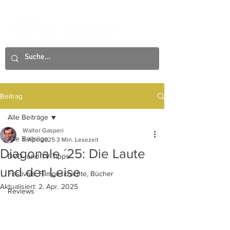
Beitrag
Alle Beiträge
Walter Gasperi
Alle Beiträge
1. Apr. 2025
3 Min. Lesezeit
Diagonale ´25: Die Laute
DVD- und TV-Tipps
und der Leise
Festivals, Filmgeschichte, Bücher
Aktualisiert:
2. Apr. 2025
Reviews