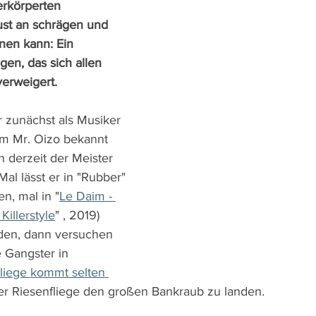
erkörperten 
ust an schrägen und 
nen kann: Ein 
en, das sich allen 
erweigert.
 zunächst als Musiker 
m Mr. Oizo bekannt 
n derzeit der Meister 
al lässt er in "Rubber" 
en, mal in "
Le Daim - 
Killerstyle
" , 2019) 
den, dann versuchen 
e Gangster in 
liege kommt selten 
ner Riesenfliege den großen Bankraub zu landen.