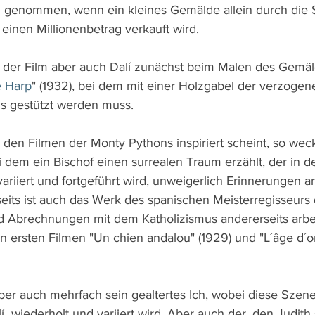
 genommen, wenn ein kleines Gemälde allein durch die S
einen Millionenbetrag verkauft wird.
et der Film aber auch Dalí zunächst beim Malen des Gemäl
e Harp
" (1932), bei dem mit einer Holzgabel der verzogen
s gestützt werden muss. 
den Filmen der Monty Pythons inspiriert scheint, so weck
 dem ein Bischof einen surrealen Traum erzählt, der in d
variiert und fortgeführt wird, unweigerlich Erinnerungen an
eits ist auch das Werk des spanischen Meisterregisseurs
 Abrechnungen mit dem Katholizismus andererseits arbei
n ersten Filmen "Un chien andalou" (1929) und "L´âge d´or
ber auch mehrfach sein gealtertes Ich, wobei diese Szene
í  wiederholt und variiert wird. Aber auch der, den Judith 