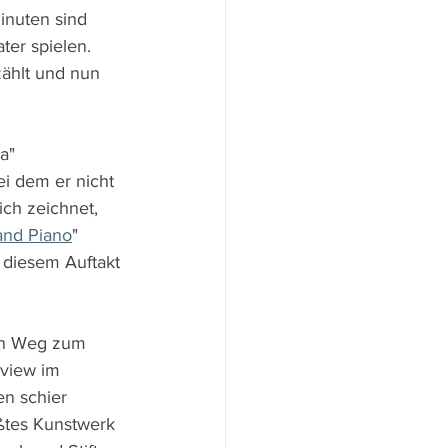
inuten sind 
ter spielen. 
zählt und nun 
a" 
ei dem er nicht 
ch zeichnet, 
and Piano
" 
 diesem Auftakt 
ren Weg zum 
rview im 
n schier 
ßtes Kunstwerk 