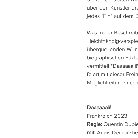
über den Künstler dr
jedes "Fin" auf dem B
Was in der Beschreib
´ leichthändig-verspi
überquellenden Wunde
biographischen Fakten
vermittelt "Daaaaaal
feiert mit dieser Fr
Möglichkeiten eines 
Daaaaaalí!
Frankreich 2023 
Regie: 
Quentin Dupi
mit: 
Anaïs Demoustier