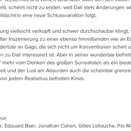
eht, scheint nicht zu enden, weil Dalí stets Änderungen w
ildschirm eine neue Schlussvariation folgt.
ung vielleicht verkopft und schwer durchschaubar klingt,
elter Inszenierung zu einer ebenso hinreißenden wie an Ei
rtüte an Gags, die sich nicht um Konventionen schert u
 zu Dalí interessiert ist. Aber in seiner wunderbar befrei
ì!" mehr vom Denken des großen Surrealisten als ein bied
eiheit und der Lust am Absurden auch die scheinbar grenze
von jedem Realismus befreiten Kinos.
eux
, Edouard Baer, Jonathan Cohen, Gilles Lellouche, Pio Ma