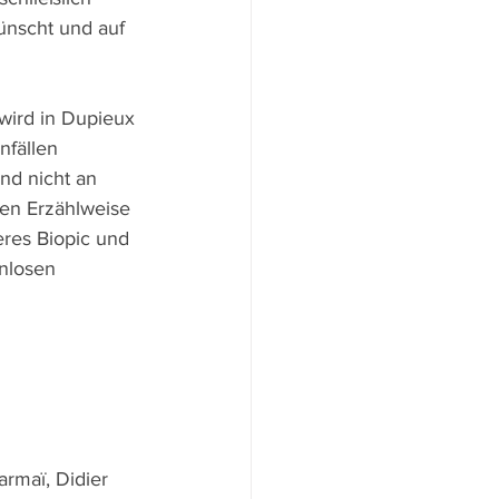
ünscht und auf 
 wird in Dupieux
nfällen 
nd nicht an 
ten Erzählweise 
eres Biopic und 
nlosen 
rmaï, Didier 