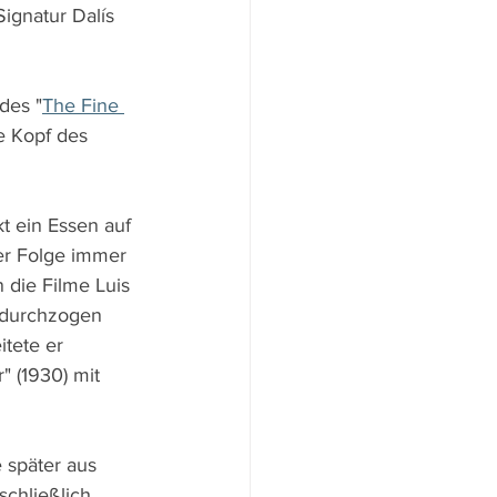
ignatur Dalís 
des "
The Fine 
e Kopf des 
t ein Essen auf 
er Folge immer 
 die Filme Luis 
 durchzogen 
tete er 
" (1930) mit 
 später aus 
schließlich 