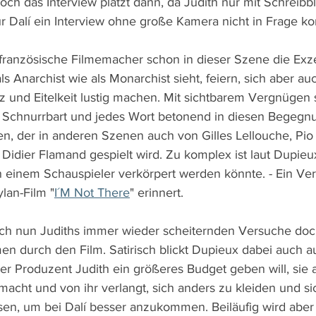
doch das Interview platzt dann, da Judith nur mit Schreibbl
für Dalí ein Interview ohne große Kamera nicht in Frage k
 französische Filmemacher schon in dieser Szene die Exzen
s Anarchist wie als Monarchist sieht, feiern, sich aber auc
 und Eitelkeit lustig machen. Mit sichtbarem Vergnügen s
m Schnurrbart und jedes Wort betonend in diesen Begegn
ten, der in anderen Szenen auch von Gilles Lellouche, Pio
idier Flamand gespielt wird. Zu komplex ist laut Dupieux
on einem Schauspieler verkörpert werden könnte. - Ein Ver
lan-Film "
I´M Not There
" erinnert.
 sich nun Judiths immer wieder scheiternden Versuche doc
n durch den Film. Satirisch blickt Dupieux dabei auch au
er Produzent Judith ein größeres Budget geben will, sie 
acht und von ihr verlangt, sich anders zu kleiden und si
sen, um bei Dalí besser anzukommen. Beiläufig wird aber