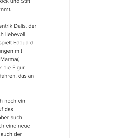
ock und Stift 
ommt.
trik Dalís, der 
h liebevoll 
pielt Edouard 
ungen mit 
 Marmaï, 
 die Figur 
fahren, das an 
h noch ein 
f das 
aber auch 
ch eine neue 
 auch der 