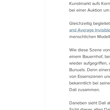
Kunstmarkt aufs Korn
bei einer Auktion um 
Gleichzeitig begleit
and Average Invisibl
menschlichen Modell
Wie diese Szene von 
einem Bauernhof, bei
wieder aufgegriffen, 
Bunuels. Denn einers
von Essenszenen und
bekanntlich bei seine
Dalí zusammen.
Daneben sieht Dalí a
Sicht dieses alten Dal