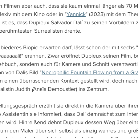
 Filmen aber auch, dass sie kaum einmal länger als 70 M
flexiv mit dem Kino oder in "
Yannick
" (2023) mit dem Thea
ist es, dass Dupieux Salvador Dalí zu seinen Vorbildern 
berühmtesten Surrealisten drehte.
iederes Biopic erwarten darf, lässt schon der mit sechs "
aaaaaalí!" erahnen. Zwar eröffnet Dupieux seinen Film, b
ehbuch, sondern auch für Kamera und Schnitt verantwortli
n von Dalis Bild "
Necrophilic Fountain Flowing from a Gr
in einen überraschenden Kontext gestellt wird, doch nach
listin Judith
 (
Anaïs Demoustier) ins Zentrum.
llungsgespräch erzählt sie direkt in die Kamera über ih
e Assistentin sie informiert, dass Dalí demnächst zum Inte
en wird. Hinreißend dehnt Dupieux dessen Weg über eine
um den Maler über sich selbst als einzig wahres und grö