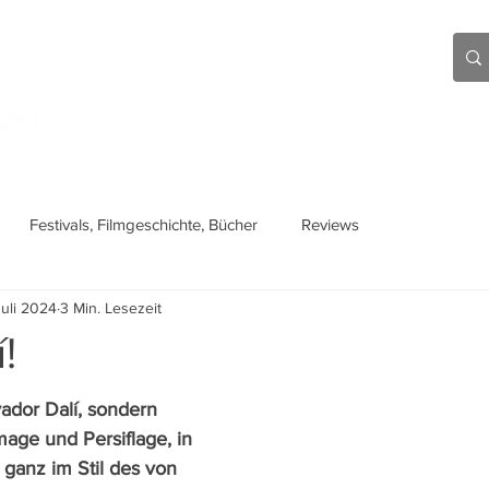
Aktuell
Beiträge
Über mich
Links
Festivals, Filmgeschichte, Bücher
Reviews
Juli 2024
3 Min. Lesezeit
!
ador Dalí, sondern 
age und Persiflage, in 
ganz im Stil des von 