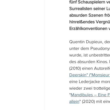
fünf Schauspielern v
Surrealisten seiner L
absurden Szenen frö
hinreißendes Vergnüg
Erzählkonventionen v
Quentin Dupieux, der
unter dem Pseudony
wurde, ist unbestritte
des absurden Kinos. M
(2010) einen Autoreif
Deerskin" ("Monsieur 
eine Lederjacke mor
wieder zwei trottelig
"
Mandibules – Eine F
allein
" (2020) mit ei