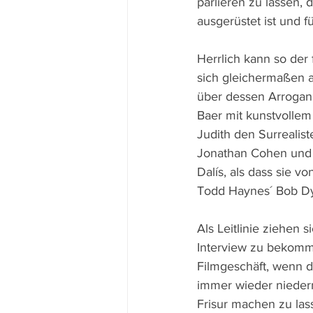
parlieren zu lassen, 
ausgerüstet ist und 
Herrlich kann so der
sich gleichermaßen al
über dessen Arroganz
Baer mit kunstvolle
Judith den Surrealis
Jonathan Cohen und D
Dalís, als dass sie v
Todd Haynes´ Bob Dy
Als Leitlinie ziehen
Interview zu bekomme
Filmgeschäft, wenn d
immer wieder niederm
Frisur machen zu las