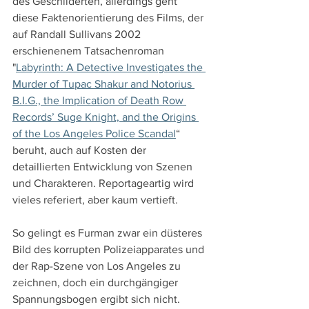
des Geschilderten, allerdings geht 
diese Faktenorientierung des Films, der 
auf Randall Sullivans 2002 
erschienenem Tatsachenroman 
"
Labyrinth: A Detective Investigates the 
Murder of Tupac Shakur and Notorius 
B.I.G., the Implication of Death Row 
Records’ Suge Knight, and the Origins 
of the Los Angeles Police Scandal
“ 
beruht, auch auf Kosten der 
detaillierten Entwicklung von Szenen 
und Charakteren. Reportageartig wird 
vieles referiert, aber kaum vertieft.
So gelingt es Furman zwar ein düsteres 
Bild des korrupten Polizeiapparates und 
der Rap-Szene von Los Angeles zu 
zeichnen, doch ein durchgängiger 
Spannungsbogen ergibt sich nicht. 