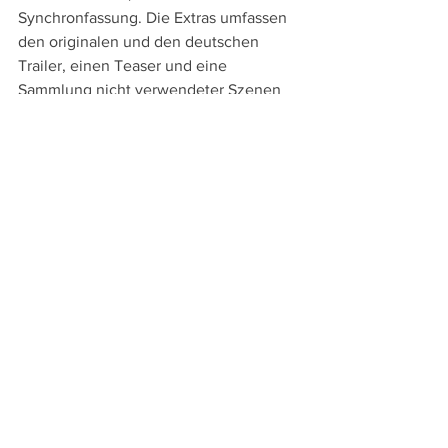
Synchronfassung. Die Extras umfassen 
den originalen und den deutschen 
Trailer, einen Teaser und eine 
Sammlung nicht verwendeter Szenen 
sowie ein Deutsch untertiteltes, 
zehnminütiges Featurette mit Brad 
Furman und Johnny Depp zur 
Entwicklung der Charaktere und der 
Besetzung sowie einen – allerdings nur 
englischen – Audiokommentar von 
Regisseur Furman und Buch- und 
Drehbuchautor Randall Sullivan.
Trailer zu "City of Lies"
https://www.youtube.com/watch?
v=ZFV6sfpoAsg