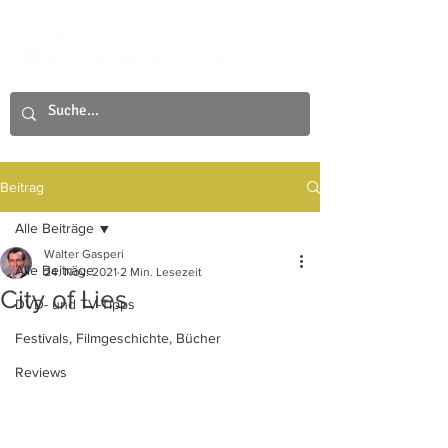
Beitrag
Alle Beiträge
Walter Gasperi
Alle Beiträge
24. Nov. 2021
2 Min. Lesezeit
City of Lies
DVD- und TV-Tipps
Festivals, Filmgeschichte, Bücher
Reviews