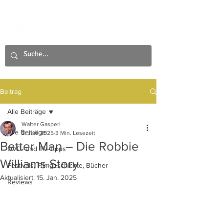
Beitrag
Alle Beiträge
Walter Gasperi
Alle Beiträge
2. Jan. 2025
3 Min. Lesezeit
Better Man – Die Robbie
DVD- und TV-Tipps
Williams Story
Festivals, Filmgeschichte, Bücher
Aktualisiert:
15. Jan. 2025
Reviews