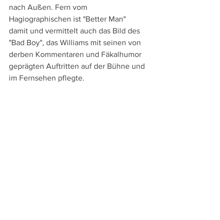
nach Außen. Fern vom 
Hagiographischen ist "Better Man" 
damit und vermittelt auch das Bild des 
"Bad Boy", das Williams mit seinen von 
derben Kommentaren und Fäkalhumor 
geprägten Auftritten auf der Bühne und 
im Fernsehen pflegte.
Gleichzeitig erzählt Gracey aber 
schließlich doch auch eine 
Entwicklungsgeschichte, wie dieser 
"Bad Boy" zum "Better Man" wurde und 
lässt ihn übersteigert sentimental und - 
vielleicht auch ironisch – versöhnlich 
mit einem Auftritt in der Royal Albert 
Hall enden. Wenn Williams dabei Frank 
Sinatras "My Way" singt, wird auch 
wieder der Bogen zum Anfang des 
Films und zum Vater geschlagen.