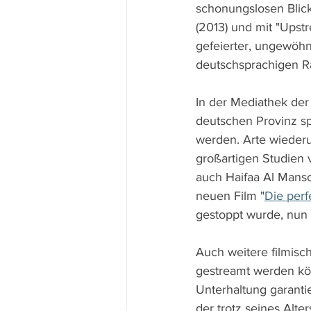
schonungslosen Blick 
(2013) und mit "Upstr
gefeierter, ungewöhn
deutschsprachigen Ra
In der Mediathek der
deutschen Provinz sp
werden. Arte wiederum
großartigen Studien 
auch Haifaa Al Mans
neuen Film "
Die perf
gestoppt wurde, nun 
Auch weitere filmisc
gestreamt werden kön
Unterhaltung garantie
der trotz seines Alt