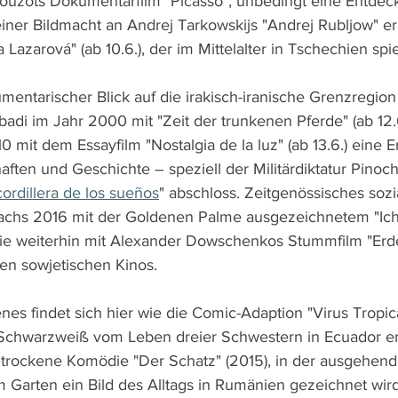
ouzots Dokumentarfilm "Picasso", unbedingt eine Entdeck
seiner Bildmacht an Andrej Tarkowskijs "Andrej Rubljow" er
Lazarová" (ab 10.6.), der im Mittelalter in Tschechien spiel
umentarischer Blick auf die irakisch-iranische Grenzregio
i im Jahr 2000 mit "Zeit der trunkenen Pferde" (ab 12.
 mit dem Essayfilm "Nostalgia de la luz" (ab 13.6.) eine 
ften und Geschichte – speziell der Militärdiktatur Pinoc
cordillera de los sueños
" abschloss. Zeitgenössisches sozia
achs 2016 mit der Goldenen Palme ausgezeichnetem "Ich,
e weiterhin mit Alexander Dowschenkos Stummfilm "Erde
en sowjetischen Kinos.
es findet sich hier wie die Comic-Adaption "Virus Tropical
Schwarzweiß vom Leben dreier Schwestern in Ecuador erz
rockene Komödie "Der Schatz" (2015), in der ausgehend 
 Garten ein Bild des Alltags in Rumänien gezeichnet wird