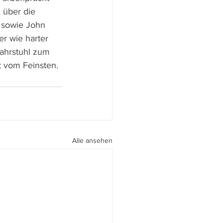
 über die 
– sowie John 
r wie harter 
Fahrstuhl zum 
st vom Feinsten.
Alle ansehen