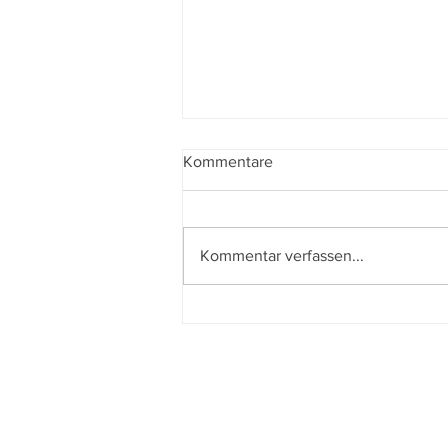
Kommentare
Kommentar verfassen...
L´affaire Bojarski – Der
perfekte Schein