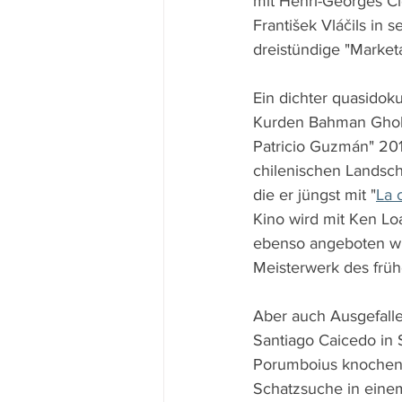
mit Henri-Georges Cl
František Vláčils in 
dreistündige "Marketa 
Ein dichter quasidok
Kurden Bahman Ghobad
Patricio Guzmán" 2010
chilenischen Landscha
die er jüngst mit "
La 
Kino wird mit Ken Lo
ebenso angeboten wi
Meisterwerk des früh
Aber auch Ausgefallen
Santiago Caicedo in 
Porumboius knochent
Schatzsuche in einem