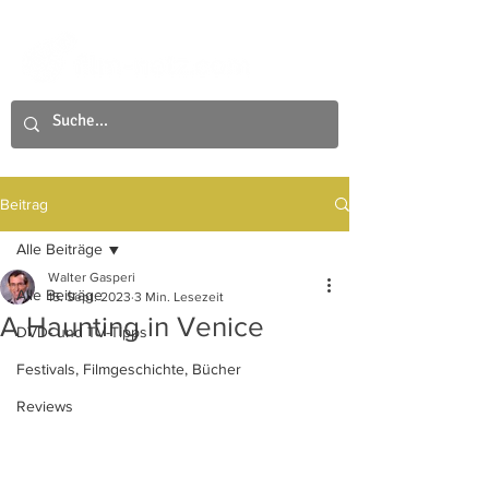
Beitrag
Alle Beiträge
Walter Gasperi
Alle Beiträge
15. Sept. 2023
3 Min. Lesezeit
A Haunting in Venice
DVD- und TV-Tipps
Festivals, Filmgeschichte, Bücher
Reviews