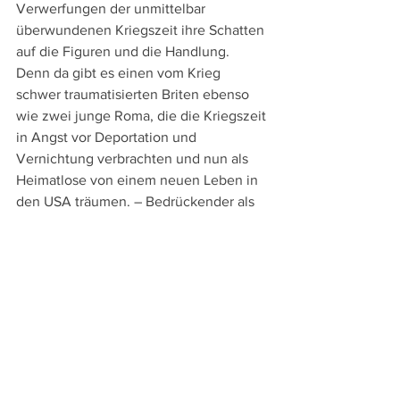
Verwerfungen der unmittelbar 
überwundenen Kriegszeit ihre Schatten 
auf die Figuren und die Handlung. 
Denn da gibt es einen vom Krieg 
schwer traumatisierten Briten ebenso 
wie zwei junge Roma, die die Kriegszeit 
in Angst vor Deportation und 
Vernichtung verbrachten und nun als 
Heimatlose von einem neuen Leben in 
den USA träumen. – Bedrückender als 
der Geisterbudenzauber im Palazzo und 
interessanter als die Verhöre Poirots 
sind diese Schicksale, die eindrücklich 
an die lebenslangen Folgen eines 
Krieges auch für die Überlebenden 
erinnern.
A Haunting in Venice