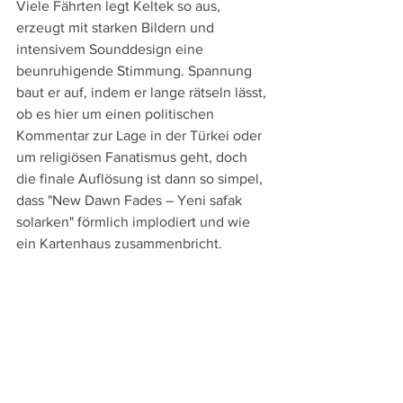
Viele Fährten legt Keltek so aus, 
erzeugt mit starken Bildern und 
intensivem Sounddesign eine 
beunruhigende Stimmung. Spannung 
baut er auf, indem er lange rätseln lässt, 
ob es hier um einen politischen 
Kommentar zur Lage in der Türkei oder 
um religiösen Fanatismus geht, doch 
die finale Auflösung ist dann so simpel, 
dass "New Dawn Fades – Yeni safak 
solarken" förmlich implodiert und wie 
ein Kartenhaus zusammenbricht.
Weitere Beiträge zum 77. Locarno Film 
Festival:
Vorschau
Eröffnung: "
Le déleuge
"
Mar Colls "Salve Maria" und 