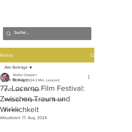
Beitrag
Alle Beiträge
Walter Gasperi
Alle Beiträge
16. Aug. 2024
3 Min. Lesezeit
77. Locarno Film Festival:
DVD- und TV-Tipps
Zwischen Traum und
Festivals, Filmgeschichte, Bücher
Wirklichkeit
Reviews
Aktualisiert:
17. Aug. 2024