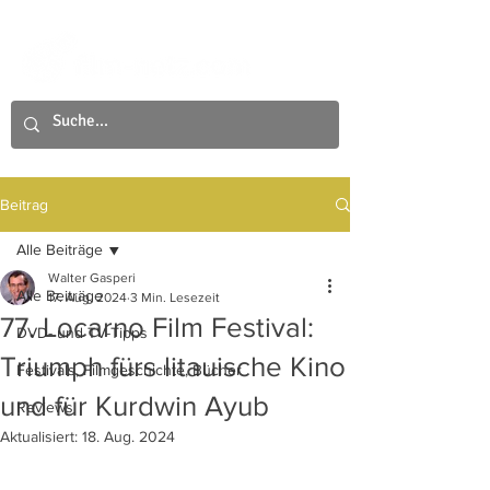
Beitrag
Alle Beiträge
Walter Gasperi
Alle Beiträge
17. Aug. 2024
3 Min. Lesezeit
77. Locarno Film Festival:
DVD- und TV-Tipps
Triumph fürs litauische Kino
Festivals, Filmgeschichte, Bücher
und für Kurdwin Ayub
Reviews
Aktualisiert:
18. Aug. 2024