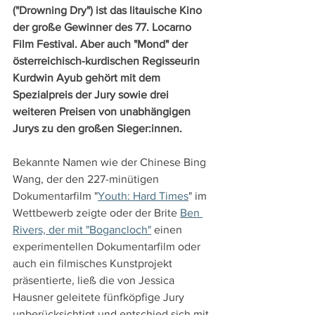
("Drowning Dry") ist das litauische Kino 
der große Gewinner des 77. Locarno 
Film Festival. Aber auch "Mond" der 
österreichisch-kurdischen Regisseurin 
Kurdwin Ayub gehört mit dem 
Spezialpreis der Jury sowie drei 
weiteren Preisen von unabhängigen 
Jurys zu den großen Sieger:innen.
Bekannte Namen wie der Chinese Bing 
Wang, der den 227-minütigen 
Dokumentarfilm "
Youth: Hard Times
" im 
Wettbewerb zeigte oder der Brite 
Ben 
Rivers, der mit "Bogancloch"
 einen 
experimentellen Dokumentarfilm oder 
auch ein filmisches Kunstprojekt 
präsentierte, ließ die von Jessica 
Hausner geleitete fünfköpfige Jury 
unberücksichtigt und entschied sich mit 