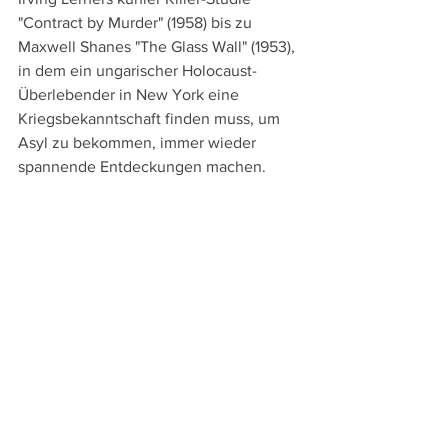
"Contract by Murder" (1958) bis zu 
Maxwell Shanes "The Glass Wall" (1953), 
in dem ein ungarischer Holocaust-
Überlebender in New York eine 
Kriegsbekanntschaft finden muss, um 
Asyl zu bekommen, immer wieder 
spannende Entdeckungen machen.
Locarno_2024_Preistraeger_innen
.pdf
PDF herunterladen • 365KB
Weitere Beiträge zum 77. Locarno Film 
Festival:
Vorschau