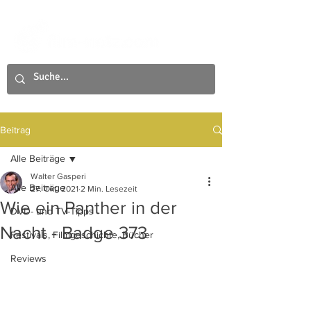
Beitrag
Alle Beiträge
Walter Gasperi
Alle Beiträge
27. Okt. 2021
2 Min. Lesezeit
Wie ein Panther in der
DVD- und TV-Tipps
Nacht - Badge 373
Festivals, Filmgeschichte, Bücher
Reviews