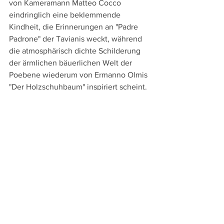
von Kameramann Matteo Cocco 
eindringlich eine beklemmende 
Kindheit, die Erinnerungen an "Padre 
Padrone" der Tavianis weckt, während 
die atmosphärisch dichte Schilderung 
der ärmlichen bäuerlichen Welt der 
Poebene wiederum von Ermanno Olmis 
"Der Holzschuhbaum" inspiriert scheint. 
Ganz im Gegensatz zu den 
farbintensiven Bildern Ligabues sind die 
Filmbilder dabei vorwiegend in blasse 
Farben getaucht und verstärken mit 
dem kalten Licht und den karg 
ausgestatteten Räumen die 
bedrückende Atmosphäre. Allerdings 
können sowohl Germanos Spiel als 
auch die Bildkraft nach dem intensiven 
Beginn nicht über eine etwas 
einfallslose Regie hinwegtäuschen, die 