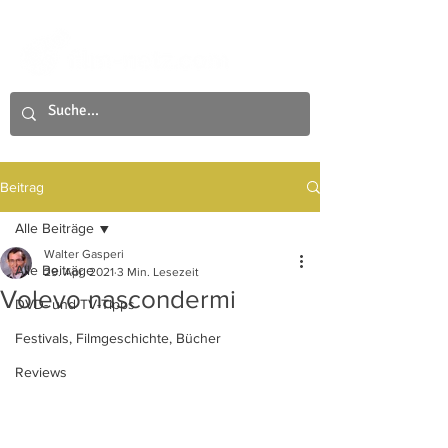
Beitrag
Alle Beiträge
Walter Gasperi
Alle Beiträge
29. Apr. 2021
3 Min. Lesezeit
Volevo nascondermi
DVD- und TV-Tipps
Festivals, Filmgeschichte, Bücher
Reviews