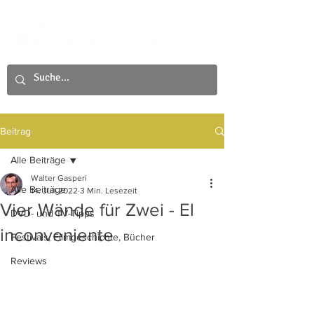
Beitrag
Alle Beiträge
Walter Gasperi
Alle Beiträge
14. Juli 2022
3 Min. Lesezeit
Vier Wände für Zwei - El
DVD- und TV-Tipps
inconveniente
Festivals, Filmgeschichte, Bücher
Reviews