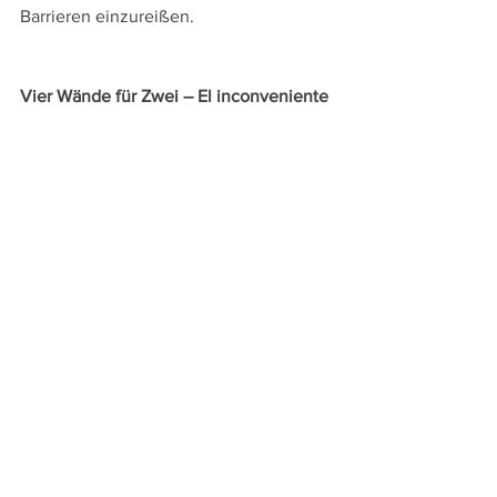
Barrieren einzureißen.
Vier Wände für Zwei – El inconveniente
Spanien  2020 
Regie: Bernabé Rico
mit: 
Juana Acosta, Kiti Manver, Carlos 
Areces, Daniel Muriel, Gemma 
Giménez, Juanfra Juárez, Vicky Luna
Länge
: 94 min.
Läuft derzeit in den österreichischen 
Kinos, z.B. im 
Cinema Dornbirn
 und den 
deutschen und Schweizer Kinos, z.B. 
Kinok St. Gallen
TaSKino Feldkirch im Kino Rio
: 
Di 26.7. 
+ Do 28.7., 20.30 Uhr; Fr 29.7., 21 Uhr 
(span. O.m.U.)