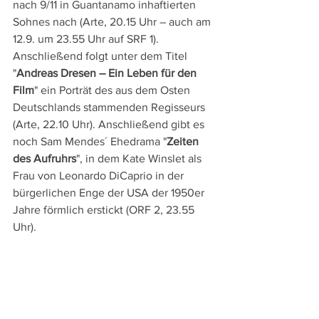
nach 9/11 in Guantanamo inhaftierten 
Sohnes nach (Arte, 20.15 Uhr – auch am 
12.9. um 23.55 Uhr auf SRF 1). 
Anschließend folgt unter dem Titel 
"
Andreas Dresen – Ein Leben für den 
Film
" ein Porträt des aus dem Osten 
Deutschlands stammenden Regisseurs 
(Arte, 22.10 Uhr). Anschließend gibt es 
noch Sam Mendes´ Ehedrama "
Zeiten 
des Aufruhrs
", in dem Kate Winslet als 
Frau von Leonardo DiCaprio in der 
bürgerlichen Enge der USA der 1950er 
Jahre förmlich erstickt (ORF 2, 23.55 
Uhr).
Am Donnerstag, den 12.9. sorgt Todd 
Haynes mit dem Thriller "
Vergiftete 
Wahrheit
", in dem ein Wirtschaftsanwalt 
die Seiten wechselt und einen 