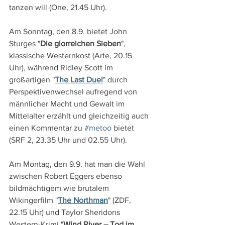
tanzen will (One, 21.45 Uhr).
Am Sonntag, den 8.9. bietet John 
Sturges "
Die glorreichen Sieben
", 
klassische Westernkost (Arte, 20.15 
Uhr), während Ridley Scott im 
großartigen "
The Last Duel
" durch 
Perspektivenwechsel aufregend von 
männlicher Macht und Gewalt im 
Mittelalter erzählt und gleichzeitig auch 
einen Kommentar zu 
#metoo
 bietet 
(SRF 2, 23.35 Uhr und 02.55 Uhr).
Am Montag, den 9.9. hat man die Wahl 
zwischen Robert Eggers ebenso 
bildmächtigem wie brutalem 
Wikingerfilm "
The Northman
" (ZDF, 
22.15 Uhr) und Taylor Sheridons 
Western-Krimi "
Wind River – Tod im 