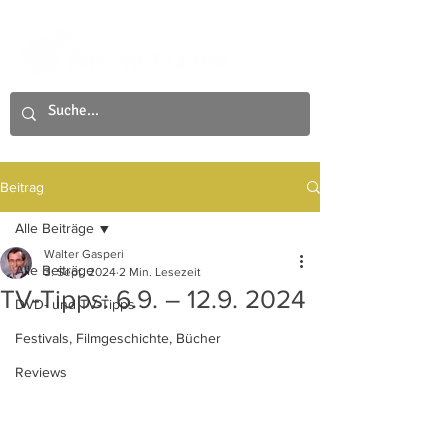
Beitrag
Alle Beiträge
Walter Gasperi
Alle Beiträge
3. Sept. 2024
2 Min. Lesezeit
TV-Tipps: 6.9. – 12.9. 2024
DVD- und TV-Tipps
Festivals, Filmgeschichte, Bücher
Reviews