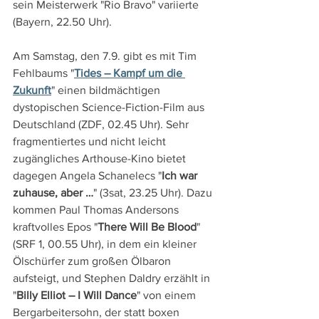
sein Meisterwerk "Rio Bravo" variierte 
(Bayern, 22.50 Uhr).
Am Samstag, den 7.9. gibt es mit Tim 
Fehlbaums "
Tides – Kampf um die 
Zukunft
" einen bildmächtigen 
dystopischen Science-Fiction-Film aus 
Deutschland (ZDF, 02.45 Uhr). Sehr 
fragmentiertes und nicht leicht 
zugängliches Arthouse-Kino bietet 
dagegen Angela Schanelecs "
Ich war 
zuhause, aber …
" (3sat, 23.25 Uhr). Dazu 
kommen Paul Thomas Andersons 
kraftvolles Epos "
There Will Be Blood
" 
(SRF 1, 00.55 Uhr), in dem ein kleiner 
Ölschürfer zum großen Ölbaron 
aufsteigt, und Stephen Daldry erzählt in 
"
Billy Elliot – I Will Dance
" von einem 
Bergarbeitersohn, der statt boxen 