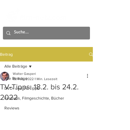
Beitrag
Alle Beiträge
Walter Gasperi
Alle Beiträge
15. Feb. 2022
1 Min. Lesezeit
TV-Tipps: 18.2. bis 24.2.
DVD- und TV-Tipps
2022
Festivals, Filmgeschichte, Bücher
Reviews