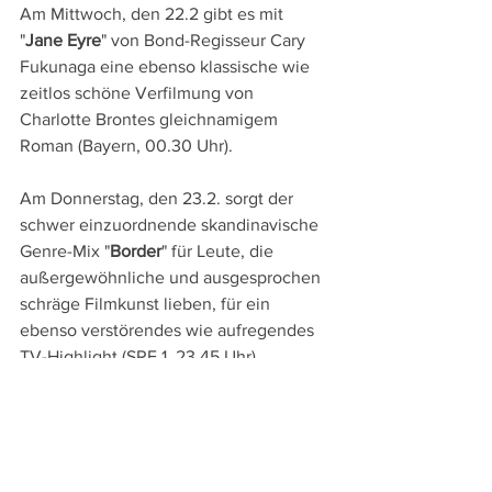
Am Mittwoch, den 22.2 gibt es mit 
"
Jane Eyre
" von Bond-Regisseur Cary 
Fukunaga eine ebenso klassische wie 
zeitlos schöne Verfilmung von 
Charlotte Brontes gleichnamigem 
Roman (Bayern, 00.30 Uhr).
Am Donnerstag, den 23.2. sorgt der 
schwer einzuordnende skandinavische 
Genre-Mix "
Border
" für Leute, die 
außergewöhnliche und ausgesprochen 
schräge Filmkunst lieben, für ein 
ebenso verstörendes wie aufregendes 
TV-Highlight (SRF 1, 23.45 Uhr).
DVD- und TV-Tipps