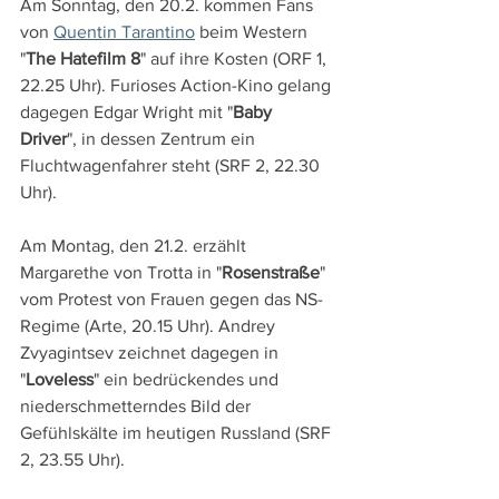
Am Sonntag, den 20.2. kommen Fans 
von 
Quentin Tarantino
 beim Western 
"
The Hatefilm 8
" auf ihre Kosten (ORF 1, 
22.25 Uhr). Furioses Action-Kino gelang 
dagegen Edgar Wright mit "
Baby 
Driver
", in dessen Zentrum ein 
Fluchtwagenfahrer steht (SRF 2, 22.30 
Uhr).
Am Montag, den 21.2. erzählt 
Margarethe von Trotta in "
Rosenstraße
" 
vom Protest von Frauen gegen das NS-
Regime (Arte, 20.15 Uhr). Andrey 
Zvyagintsev zeichnet dagegen in 
"
Loveless
" ein bedrückendes und 
niederschmetterndes Bild der 
Gefühlskälte im heutigen Russland (SRF 
2, 23.55 Uhr).