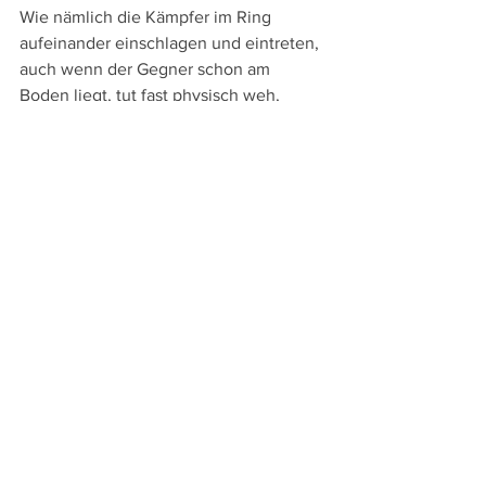
Wie nämlich die Kämpfer im Ring 
aufeinander einschlagen und eintreten, 
auch wenn der Gegner schon am 
Boden liegt, tut fast physisch weh, 
dennoch jubeln die Massen – und auch 
die Kontrahenten, die sich im Ring nicht 
schonen, umarmen sich vor dem Kampf 
und sorgen sich danach um das Wohl 
des Gegners: Der Ring als Ort, an dem 
der menschliche Aggressionstrieb 
kanalisiert ausgelebt werden kann?
The Smashing Machine
USA 2025
Regie: 
Benny Safdie
mit: 
Dwayne Johnson, Emily Blunt, 
Ryan Bader, Bas Rutten, Oleksandr 
Usyk, Stoshi Ischii, James Moontasri, 