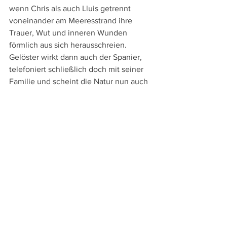
wenn Chris als auch Lluis getrennt 
voneinander am Meeresstrand ihre 
Trauer, Wut und inneren Wunden 
förmlich aus sich herausschreien. 
Gelöster wirkt dann auch der Spanier, 
telefoniert schließlich doch mit seiner 
Familie und scheint die Natur nun auch 
zu genießen.
Auch Musik setzt Schrijver am Schluss 
doch noch ein, wenn Chris und Lluis 
wieder zu den Uno-Karten greifen, 
dennoch bleibt auch das Ende so 
unaufgeregt und lakonisch wie es zuvor 
die ganzen 130 Minuten dieses gerade 
in seiner Reduktion und Einfachheit 
großartigen Wanderfilms waren.