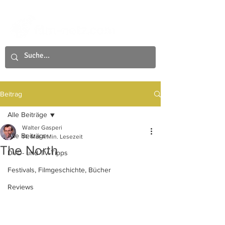
Beitrag
Alle Beiträge
Walter Gasperi
Alle Beiträge
14. Mai
4 Min. Lesezeit
The North
DVD- und TV-Tipps
Festivals, Filmgeschichte, Bücher
Reviews