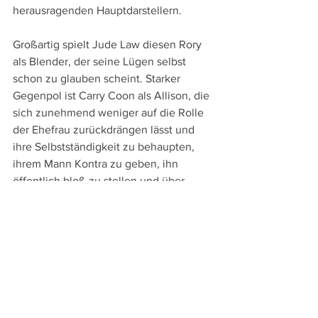
herausragenden Hauptdarstellern. 
Großartig spielt Jude Law diesen Rory 
als Blender, der seine Lügen selbst 
schon zu glauben scheint. Starker 
Gegenpol ist Carry Coon als Allison, die 
sich zunehmend weniger auf die Rolle 
der Ehefrau zurückdrängen lässt und 
ihre Selbstständigkeit zu behaupten, 
ihrem Mann Kontra zu geben, ihn 
öffentlich bloß zu stellen und über 
seine Lügen zu lachen beginnt.
Doch mag die Familie am Ende auch in 
Scherben liegen, erstmals ist sie in der 
langen Schlusseinstellung wieder 
vereint. Nichts scheint Rory dabei aus 
seinen bitteren Erfahrungen gelernt zu 
haben, aber mit einem entschlossenen 