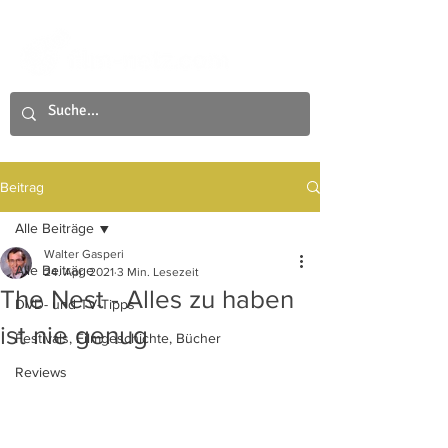
Beitrag
Alle Beiträge
Walter Gasperi
Alle Beiträge
24. Apr. 2021
3 Min. Lesezeit
The Nest - Alles zu haben
DVD- und TV-Tipps
ist nie genug
Festivals, Filmgeschichte, Bücher
Reviews