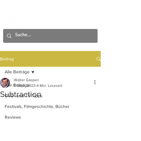
Beitrag
Alle Beiträge
Walter Gasperi
Alle Beiträge
1. Sept. 2023
4 Min. Lesezeit
Subtraction
DVD- und TV-Tipps
Festivals, Filmgeschichte, Bücher
Reviews