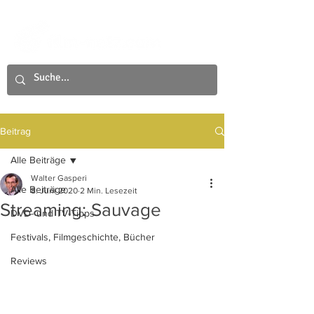
Beitrag
Alle Beiträge
Walter Gasperi
Alle Beiträge
8. Juni 2020
2 Min. Lesezeit
Streaming: Sauvage
DVD- und TV-Tipps
Festivals, Filmgeschichte, Bücher
Reviews