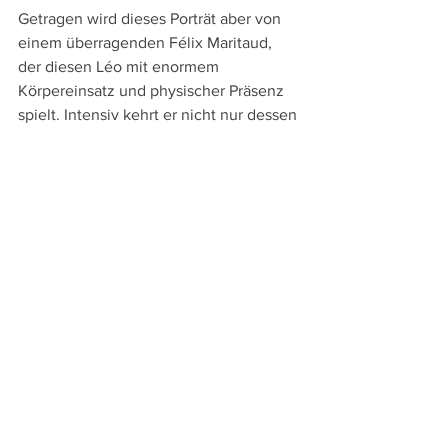
Getragen wird dieses Porträt aber von 
einem überragenden Félix Maritaud, 
der diesen Léo mit enormem 
Körpereinsatz und physischer Präsenz 
spielt. Intensiv kehrt er nicht nur dessen 
Sehnsüchte nach außen, sondern 
vermittelt auch dessen Verlangen nach 
Ungebundenheit, nach einem Leben 
jenseits der bürgerlichen Norm.   
Streaming bei 
filmingo
 (Schweiz / 
Liechtenstein) und 
Salzgeber Club
(Österreich / Deutschland)
Trailer zu "Sauvage"
https://www.youtube.com/watch?
v=RN77NcUqxxQ