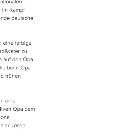
ationalen 
e im Kampf 
ende deutsche 
 eine farbige 
roßvater zu 
n auf den Opa 
die beim Opa 
d frühen 
n eine 
ktiven Opa dem 
lona 
aler Josep 