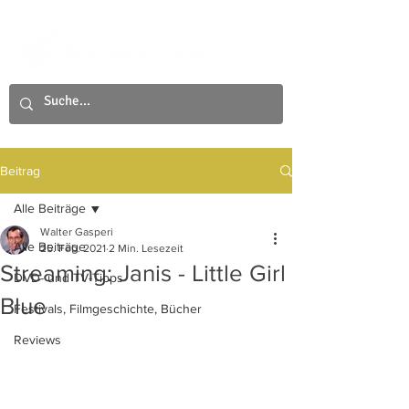
Beitrag
Alle Beiträge
Walter Gasperi
Alle Beiträge
25. Feb. 2021
2 Min. Lesezeit
Streaming: Janis - Little Girl
DVD- und TV-Tipps
Blue
Festivals, Filmgeschichte, Bücher
Reviews