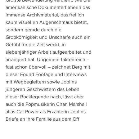
amerikanische Dokumentarfilmerin das 
immense Archivmaterial, das freilich 
kaum visuellen Augenschmaus bietet, 
sondern gerade durch die 
Grobkörnigkeit und Unschärfe auch ein 
Gefühl für die Zeit weckt, in 
siebenjähriger Arbeit aufgearbeitet und 
arrangiert hat. Ungemein faktenreich – 
fast schon übervoll – zeichnet Berg mit 
dieser Found Footage und Interviews 
mit Wegbegleitern sowie Joplins 
jüngeren Geschwistern das Leben 
dieser Rocklegende nach, lässt aber 
auch die Popmusikerin Chan Marshall 
alias Cat Power als Erzählerin Joplins 
Briefe an ihre Familie aus dem Off 
rezitieren und bietet so auch Einblick in 
deren unstillbare Sehnsucht nach Liebe 