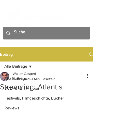
Beitrag
Alle Beiträge
Walter Gasperi
Alle Beiträge
9. Mai 2021
3 Min. Lesezeit
Streaming: Atlantis
DVD- und TV-Tipps
Festivals, Filmgeschichte, Bücher
Reviews