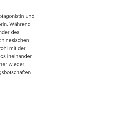
otagonistin und 
rin. Während 
nder des 
chinesischen 
ohl mit der 
los ineinander 
mer wieder 
gsbotschaften 