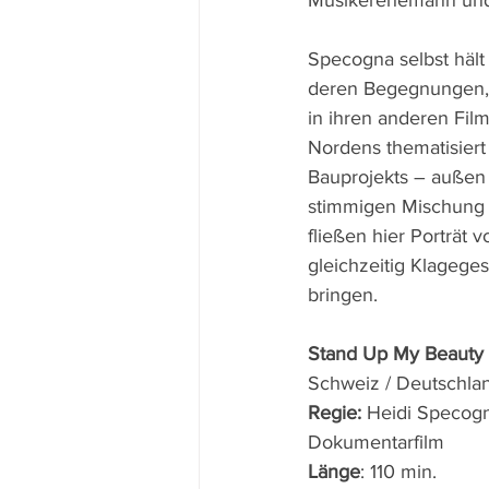
Musikerehemann und
Specogna selbst hält 
deren Begegnungen, 
in ihren anderen Fil
Nordens thematisiert
Bauprojekts – außen v
stimmigen Mischung d
fließen hier Porträt
gleichzeitig Klagege
bringen. 
Stand Up My Beauty
Schweiz / Deutschla
Regie: 
Heidi Specog
Dokumentarfilm
Länge
: 110 min.