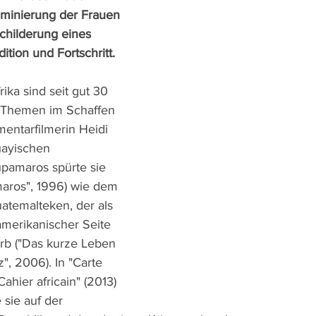
riminierung der Frauen 
childerung eines 
tion und Fortschritt.
ika sind seit gut 30 
n Themen im Schaffen 
entarfilmerin Heidi 
ayischen 
pamaros spürte sie 
aros", 1996) wie dem 
temalteken, der als 
amerikanischer Seite 
arb ("Das kurze Leben 
", 2006). In "Carte 
ahier africain" (2013) 
sie auf der 