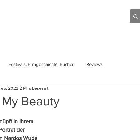
Aktuell
Beiträge
Über mich
Links
Festivals, Filmgeschichte, Bücher
Reviews
Feb. 2022
2 Min. Lesezeit
 My Beauty
üpft in ihrem 
orträt der 
in Nardos Wude 