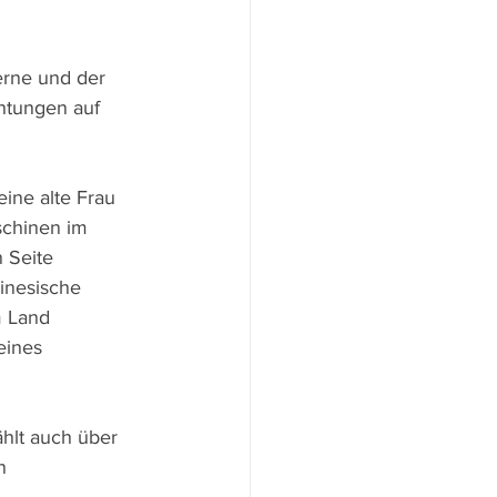
erne und der 
htungen auf 
ine alte Frau 
chinen im 
 Seite 
inesische 
m Land 
eines 
hlt auch über 
n 