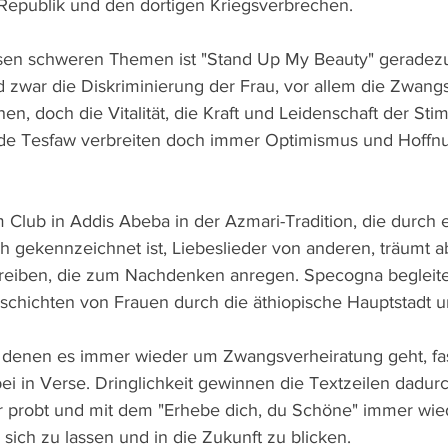
 Republik und den dortigen Kriegsverbrechen.
sen schweren Themen ist "Stand Up My Beauty" geradezu 
rd zwar die Diskriminierung der Frau, vor allem die Zwang
n, doch die Vitalität, die Kraft und Leidenschaft der Sti
e Tesfaw verbreiten doch immer Optimismus und Hoffnu
 Club in Addis Abeba in der Azmari-Tradition, die durch e
gekennzeichnet ist, Liebeslieder von anderen, träumt a
reiben, die zum Nachdenken anregen. Specogna begleitet 
hichten von Frauen durch die äthiopische Hauptstadt un
 denen es immer wieder um Zwangsverheiratung geht, fas
i in Verse. Dringlichkeit gewinnen die Textzeilen dadurc
probt und mit dem "Erhebe dich, du Schöne" immer wiede
sich zu lassen und in die Zukunft zu blicken.