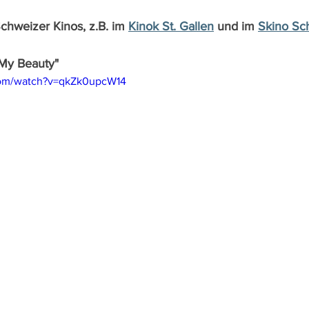
Schweizer Kinos, z.B. im 
Kinok St. Gallen
 und im 
Skino Sc
 My Beauty"
com/watch?v=qkZk0upcW14