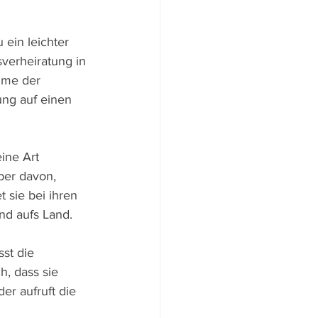
ein leichter 
sverheiratung in 
mme der 
ng auf einen 
ine Art 
ber davon, 
sie bei ihren 
d aufs Land. 
st die 
h, dass sie 
r aufruft die 