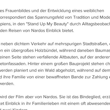
s Frauenbildes und der Entwicklung eines weiblichen 
korrespondiert das Spannungsfeld von Tradition und Mod
piens, in den "Stand Up My Beauty" durch Alltagsbeobac
den Reisen von Nardos Einblick bietet.
 neben dichtem Verkehr auf mehrspurigen Stadtstraßen, e
ken ein übergroßes Holzbündel, während daneben Baumas
 einen Seite stehen verfallende Altbauten, auf der anderen
etonfassaden. Hinter einem großen Bauprojekt stehen ch
werden planiert und ein Wald abgeholzt, während auf de
 ihre Familie von einer bewaffneten Bande zur Zahlung 
werden.
d der Film aber von Nardos. Sie ist das Bindeglied, erzä
tet Einblick in ihr Familienleben mit einem oft abwesende