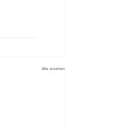
Alle ansehen
peri I
walter.gasperi@film-netz.com