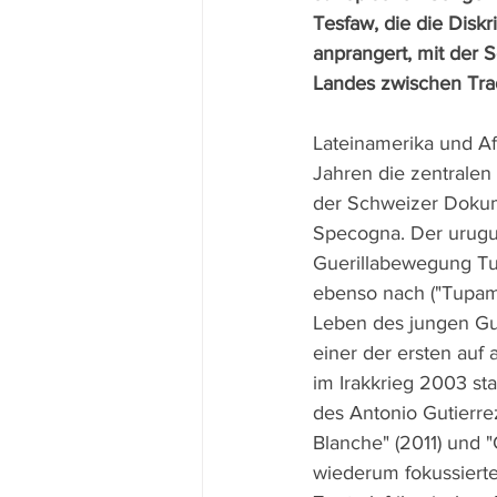
Tesfaw, die die Disk
anprangert, mit der S
Landes zwischen Tradi
Lateinamerika und Afr
Jahren die zentrale
der Schweizer Dokum
Specogna. Der urugu
Guerillabewegung Tu
ebenso nach ("Tupam
Leben des jungen Gua
einer der ersten auf 
im Irakkrieg 2003 st
des Antonio Gutierrez
Blanche" (2011) und "C
wiederum fokussierte 