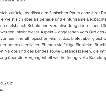
 zwei Kindern.
sich zurück, überlässt den filmischen Raum ganz ihrer Pr
erweist sich aber als genaue und einfühlsame Beobachte
men meist auch Schuld und Verantwortung der reichen Lä
 werden, bleibt dieser Aspekt – abgesehen vom Bild des 
or. Ein inneräthiopischer Film ist das, bietet aber gleichw
er unterschiedlichen Ebenen vielfältige Einblicke. Bruch
 von Nardos und des Landes sowie Gesangsszenen, die im
sang über die Vergangenheit wie hoffnungsvolle Befreiun
nd 2021 
na 