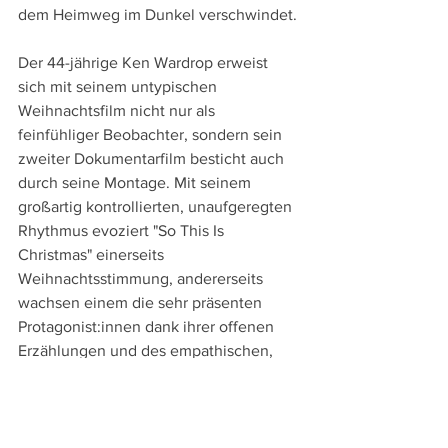
dem Heimweg im Dunkel verschwindet.
Der 44-jährige Ken Wardrop erweist 
sich mit seinem untypischen 
Weihnachtsfilm nicht nur als 
feinfühliger Beobachter, sondern sein 
zweiter Dokumentarfilm besticht auch 
durch seine Montage. Mit seinem 
großartig kontrollierten, unaufgeregten 
Rhythmus evoziert "So This Is 
Christmas" einerseits 
Weihnachtsstimmung, andererseits 
wachsen einem die sehr präsenten 
Protagonist:innen dank ihrer offenen 
Erzählungen und des empathischen, 
nie voyeuristischen Blick des 
Regisseurs rasch ans Herz. Bewegend 
verbreitet der Film so im Spannungsfeld 
ihres bedrückenden Alltags und der 