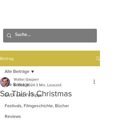
Beitrag
Alle Beiträge
Walter Gasperi
Alle Beiträge
6. Dez. 2024
3 Min. Lesezeit
So This Is Christmas
DVD- und TV-Tipps
Festivals, Filmgeschichte, Bücher
Reviews