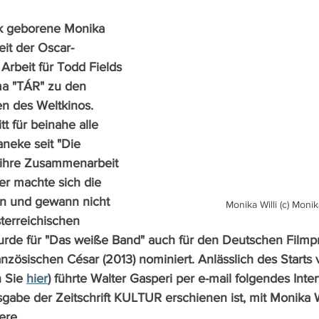
ck geborene Monika 
seit der Oscar-
Arbeit für Todd Fields 
ma "TÁR" zu den 
en des Weltkinos. 
t für beinahe alle 
neke seit "Die 
d ihre Zusammenarbeit 
r machte sich die 
en und gewann nicht 
Monika Willi (c) Monika
terreichischen 
urde für "Das weiße Band" auch für den Deutschen Filmpr
ranzösischen César (2013) nominiert. Anlässlich des Starts
 Sie 
hier
) führte Walter Gasperi per e-mail folgendes Inter
gabe der Zeitschrift KULTUR erschienen ist, mit Monika Wi
ere.