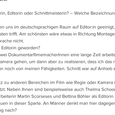
erin, Editorin oder Schnittmeisterin? – Welche Bezeichnu
en uns im deutschsprachigen Raum auf Editor:in geeinigt
sten trifft. Am schönsten wäre etwas in Richtung Montage
rache nicht.
e Editorin geworden?
zwei DokumentarfilmemacherInnen eine lange Zeit arbeite
Kamera gehen, um dann aber zu realisieren, dass ich das n
 noch von meinen Fähigkeiten. Schnitt war auf Anhieb e
z zu anderen Bereichen im Film wie Regie oder Kamera is
etzt. Neben Ihnen sind beispielsweise auch Thelma Schoo
beiterin Martin Scorseses und Bettina Böhler als Editorin 
auen in dieser Sparte. An Männer denkt man hier dagege
ung nach?