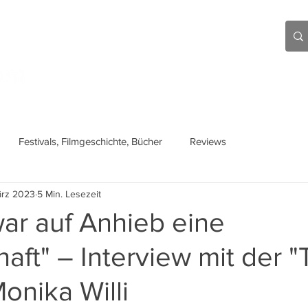
Aktuell
Beiträge
Über mich
Links
Festivals, Filmgeschichte, Bücher
Reviews
ärz 2023
5 Min. Lesezeit
war auf Anhieb eine
aft" – Interview mit der "
Monika Willi