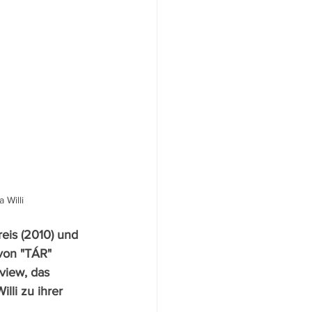
 Willi
eis (2010) und 
 von "TÁR" 
view, das 
lli zu ihrer 