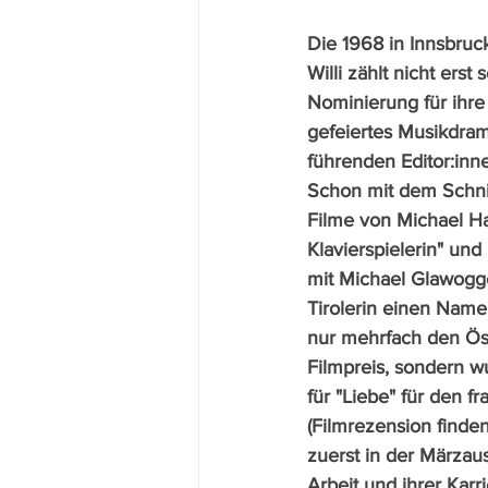
Die 1968 in Innsbru
Willi zählt nicht erst 
Nominierung für ihre 
gefeiertes Musikdra
führenden Editor:inn
Schon mit dem Schnit
Filme von Michael Ha
Klavierspielerin" un
mit Michael Glawogge
Tirolerin einen Nam
nur mehrfach den Ös
Filmpreis, sondern w
für "Liebe" für den f
(Filmrezension finden
zuerst in der Märzaus
Arbeit und ihrer Karri