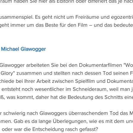
raum haben Sie hier als Editorin oder differiert das je na
 Zusammenspiel. Es geht nicht um Freiräume und egozentr
eht immer um das Beste für den Film – und das bedeutet
 Michael Glawogger
 Glawogger arbeiteten Sie bei den Dokumentarfilmen "Wo
Glory" zusammen und stellten nach dessen Tod seinen Fil
schiede bei Ihrer Arbeit zwischen Spielfilm und Dokumenta
 entsteht noch wesentlicher im Schneideraum, weil man j
ß, was kommt, daher hat die Bedeutung des Schnitts eine
er schwierig nach Glawoggers überraschendem Tod das Ma
ehmen. Gab es da lange Überlegungen, wie es mit dem un
l oder war die Entscheidung rasch gefasst?