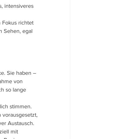
, intensiveres 
 Fokus richtet 
m Sehen, egal 
ke. Sie haben – 
nahme von 
ch so lange 
lich stimmen. 
h vorausgesetzt, 
ver Austausch.
ell mit 