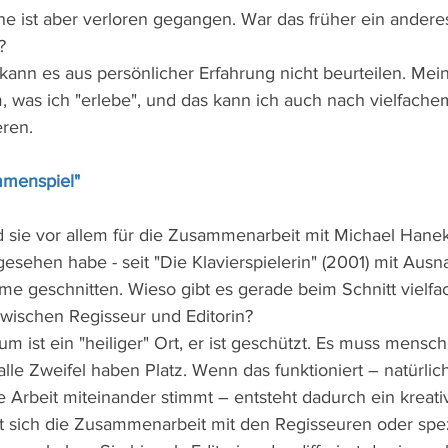
he ist aber verloren gegangen. War das früher ein anderes
?
 kann es aus persönlicher Erfahrung nicht beurteilen. Mein
 was ich "erlebe", und das kann ich auch nach vielfache
eren.
ammenspiel"
d sie vor allem für die Zusammenarbeit mit Michael Hane
gesehen habe - seit "Die Klavierspielerin" (2001) mit Aus
lme geschnitten. Wieso gibt es gerade beim Schnitt vielfa
ischen Regisseur und Editorin?
m ist ein "heiliger" Ort, er ist geschützt. Es muss mensch
alle Zweifel haben Platz. Wenn das funktioniert – natürlic
e Arbeit miteinander stimmt – entsteht dadurch ein kreati
et sich die Zusammenarbeit mit den Regisseuren oder spezi