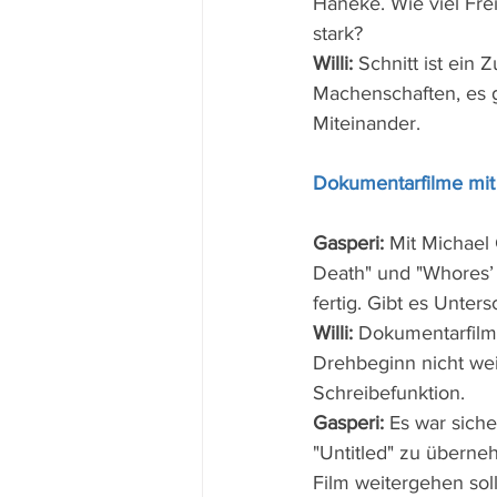
Haneke. Wie viel Frei
stark?
Willi:
 Schnitt ist ein
Machenschaften, es g
Miteinander.
Dokumentarfilme mit
Gasperi:
 Mit Michael
Death" und "Whores’ 
fertig. Gibt es Unter
Willi:
 Dokumentarfilm
Drehbeginn nicht wei
Schreibefunktion.
Gasperi:
 Es war sich
"Untitled" zu übern
Film weitergehen sol