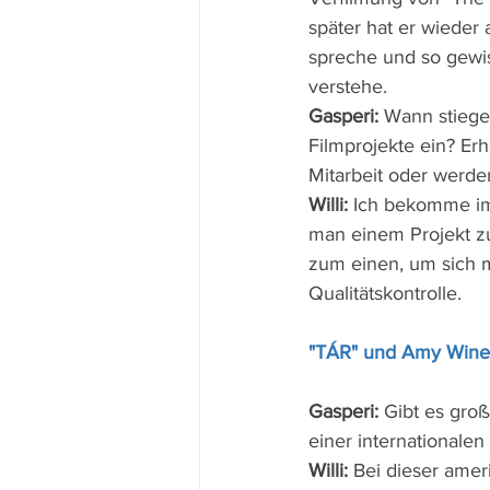
später hat er wieder 
spreche und so gewiss
verstehe.
Gasperi:
 Wann stiege
Filmprojekte ein? Er
Mitarbeit oder werde
Willi:
 Ich bekomme im
man einem Projekt z
zum einen, um sich m
Qualitätskontrolle.
"TÁR" und Amy Wine
Gasperi:
 Gibt es groß
einer internationalen
Willi:
 Bei dieser amer