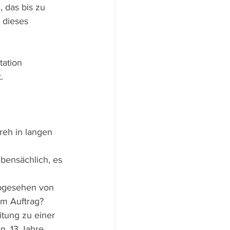
 das bis zu 
 dieses 
tation 
.
Dreh in langen 
bensächlich, es 
 abgesehen von 
m Auftrag?
itung zu einer 
n. 13 Jahre 