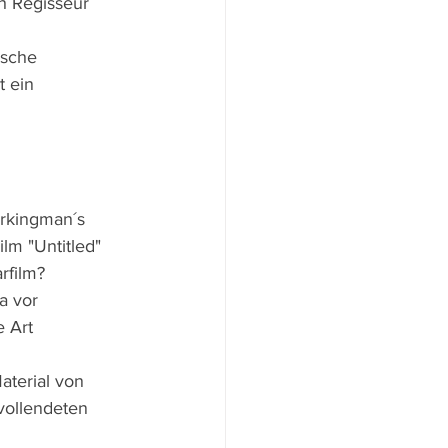
ch Regisseur 
ische 
 ein 
rkingman´s 
m "Untitled" 
rfilm?
a vor 
 Art 
terial von 
vollendeten 