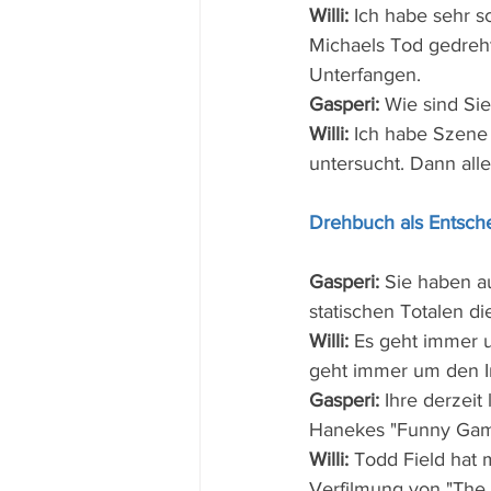
Willi:
 Ich habe sehr s
Michaels Tod gedreht 
Unterfangen.
Gasperi:
 Wie sind Si
Willi:
 Ich habe Szene f
untersucht. Dann all
Drehbuch als Entsch
Gasperi:
 Sie haben au
statischen Totalen di
Willi: 
Es geht immer u
geht immer um den In
Gasperi:
 Ihre derzeit
Hanekes "Funny Game
Willi:
 Todd Field hat 
Verfilmung von "The W