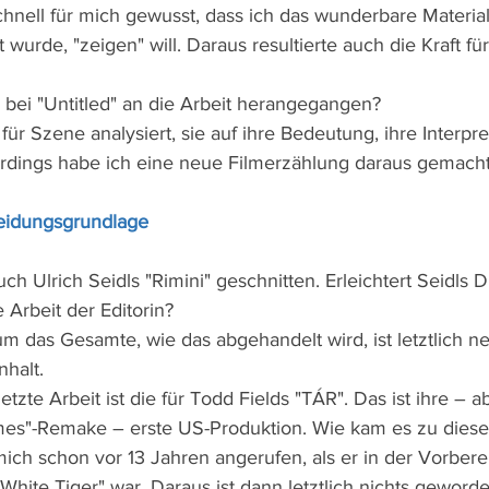
chnell für mich gewusst, dass ich das wunderbare Material,
wurde, "zeigen" will. Daraus resultierte auch die Kraft für
e bei "Untitled" an die Arbeit herangegangen?
ür Szene analysiert, sie auf ihre Bedeutung, ihre Interpre
erdings habe ich eine neue Filmerzählung daraus gemacht
eidungsgrundlage
ch Ulrich Seidls "Rimini" geschnitten. Erleichtert Seidls 
e Arbeit der Editorin?
m das Gesamte, wie das abgehandelt wird, ist letztlich ne
halt.
 letzte Arbeit ist die für Todd Fields "TÁR". Das ist ihre –
s"-Remake – erste US-Produktion. Wie kam es zu diese
mich schon vor 13 Jahren angerufen, als er in der Vorbere
hite Tiger" war. Daraus ist dann letztlich nichts geworde