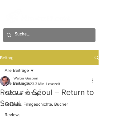
Beitrag
Alle Beiträge
Walter Gasperi
Alle Beiträge
19. Mai 2023
3 Min. Lesezeit
Retour à Séoul – Return to
DVD- und TV-Tipps
Seoul
Festivals, Filmgeschichte, Bücher
Reviews