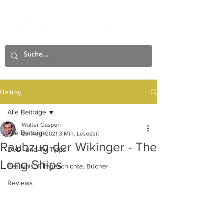
Beitrag
Alle Beiträge
Walter Gasperi
Alle Beiträge
25. Aug. 2021
3 Min. Lesezeit
Raubzug der Wikinger - The
DVD- und TV-Tipps
Long Ships
Festivals, Filmgeschichte, Bücher
Reviews