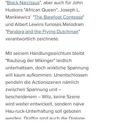
"
Black Narcissus
", aber auch für John 
Hustons "African Queen", Joseph L. 
Mankiewicz´ "
The Barefoot Contessa
" 
und Albert Lewins furioses Melodram 
"
Pandora and the Flying Dutchman
" 
verantwortlich zeichnete.
Mit seinem Handlungsreichtum bleibt 
"Raubzug der Wikinger" leidlich 
unterhaltsam, doch wirkliche Spannung 
will kaum aufkommen. Unentschlossen 
pendeln die Actionszenen nämlich 
zwischen Spannung und – 
bescheidenem – Witz, keine Szene 
wird weiter entwickelt, sondern naive 
Hau-ruck-Unterhaltung soll geboten 
werden. Dürftig sind auch die Dialoge 
und selbst Schauspielstars wie Richard 
Widmark und Sidney Poitier bekommen 