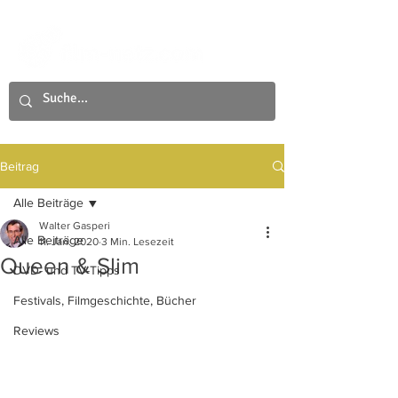
Beitrag
Alle Beiträge
Walter Gasperi
Alle Beiträge
11. Jan. 2020
3 Min. Lesezeit
Queen & Slim
DVD- und TV-Tipps
Festivals, Filmgeschichte, Bücher
Reviews