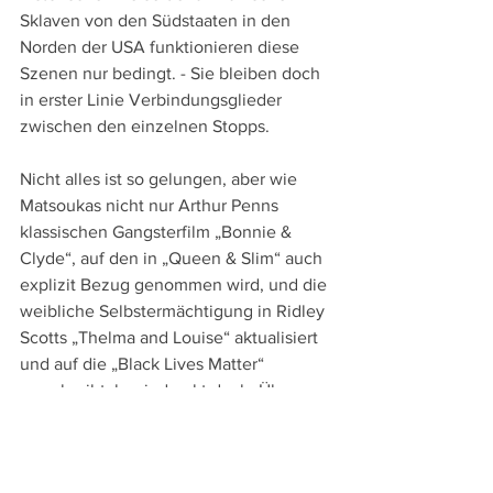
Sklaven von den Südstaaten in den 
Norden der USA funktionieren diese 
Szenen nur bedingt. - Sie bleiben doch 
in erster Linie Verbindungsglieder 
zwischen den einzelnen Stopps.
Nicht alles ist so gelungen, aber wie 
Matsoukas nicht nur Arthur Penns 
klassischen Gangsterfilm „Bonnie & 
Clyde“, auf den in „Queen & Slim“ auch 
explizit Bezug genommen wird, und die 
weibliche Selbstermächtigung in Ridley 
Scotts „Thelma and Louise“ aktualisiert 
und auf die „Black Lives Matter“ 
umschreibt, beeindruckt doch. Über 
weite Strecken kraftvolles und 
packendes Genrekino zu bieten und 
gleichzeitig entschlossen und 