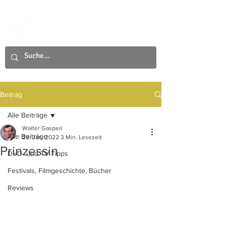
Beitrag
Alle Beiträge
Walter Gasperi
Alle Beiträge
29. Jan. 2022
3 Min. Lesezeit
Prinzessin
DVD- und TV-Tipps
Festivals, Filmgeschichte, Bücher
Reviews