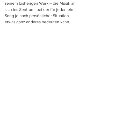
seinem bisherigen Werk – die Musik an 
sich ins Zentrum, bei der für jeden ein 
Song je nach persönlicher Situation 
etwas ganz anderes bedeuten kann.
Power Ballad – Der Song meines Lebens
Irland / USA 2026
Regie: 
John Carney
mit: 
Paul Rudd, Nick Jonas, Peter 
McDonald, Marcella Plunkett, Beth 
Fallon, Jack Reynor, Havana Rose Liu, 
Rory Keenan
Länge
: 99 min.
Läuft derzeit in den deutschen und 
österreichischen Kinos, z.B. im 
Cineplexx Hohenems.