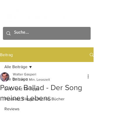
Beitrag
Alle Beiträge
Walter Gasperi
Alle Beiträge
27. Juni
3 Min. Lesezeit
Power Ballad - Der Song
DVD- und TV-Tipps
meines Lebens
Festivals, Filmgeschichte, Bücher
Reviews