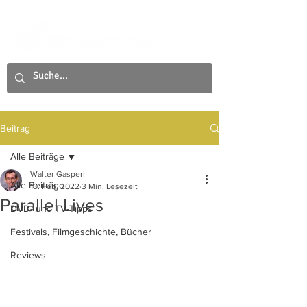
Beitrag
Alle Beiträge
Walter Gasperi
Alle Beiträge
10. Feb. 2022
3 Min. Lesezeit
Parallel Lives
DVD- und TV-Tipps
Festivals, Filmgeschichte, Bücher
Reviews