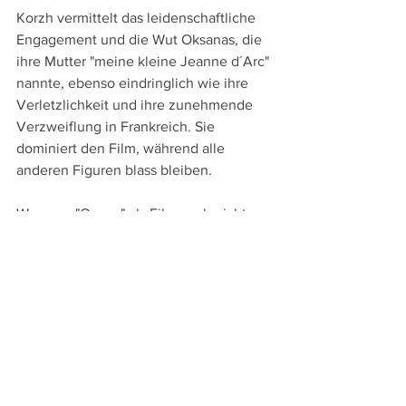
Korzh vermittelt das leidenschaftliche 
Engagement und die Wut Oksanas, die 
ihre Mutter "meine kleine Jeanne d´Arc" 
nannte, ebenso eindringlich wie ihre 
Verletzlichkeit und ihre zunehmende 
Verzweiflung in Frankreich. Sie 
dominiert den Film, während alle 
anderen Figuren blass bleiben. 
Wenn so "Oxana" als Film auch nicht zu 
überzeugen vermag, so muss man doch 
würdigen, dass damit eine schon fast 
wieder vergessene Protestbewegung in 
Erinnerung gerufen wird und einer 
kämpferischen jungen Frau, die ihren 
feministischen Widerstand gegen 
diktatorische Regime von Männern mit 
Exil und Verzweiflung bezahlte, ein 