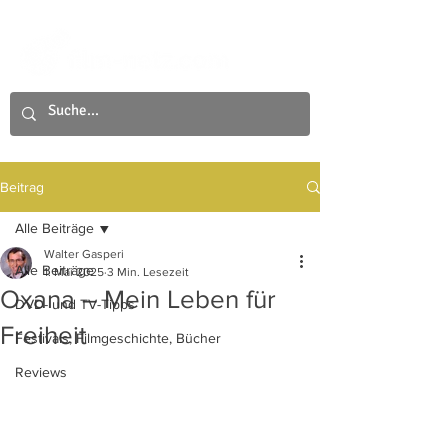
Beitrag
Alle Beiträge
Walter Gasperi
Alle Beiträge
1. Mai 2025
3 Min. Lesezeit
Oxana – Mein Leben für
DVD- und TV-Tipps
Freiheit
Festivals, Filmgeschichte, Bücher
Reviews