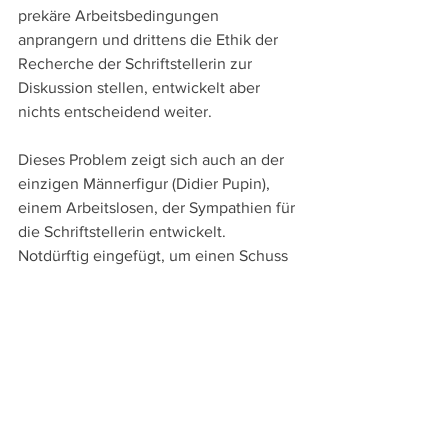
prekäre Arbeitsbedingungen 
anprangern und drittens die Ethik der 
Recherche der Schriftstellerin zur 
Diskussion stellen, entwickelt aber 
nichts entscheidend weiter.
Dieses Problem zeigt sich auch an der 
einzigen Männerfigur (Didier Pupin), 
einem Arbeitslosen, der Sympathien für 
die Schriftstellerin entwickelt. 
Notdürftig eingefügt, um einen Schuss 
Liebesgeschichte ins Spiel zu bringen, 
wirkt diese Figur – und bleibt letztlich 
so profillos wie leider auch die 
Putzfrauen, deren Arbeitsbedingungen 
und prekäre wirtschaftliche Lage einen 
wesentlich bissigeren und wütenderen 
Film verdient hätten.