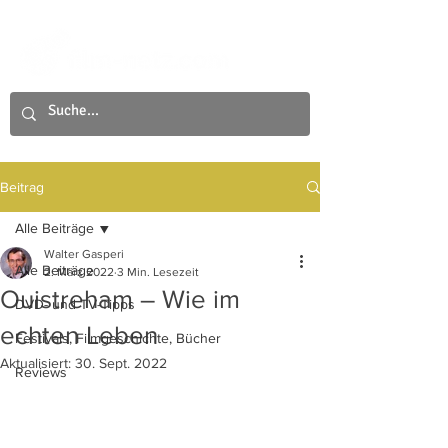
Beitrag
Alle Beiträge
Walter Gasperi
Alle Beiträge
2. März 2022
3 Min. Lesezeit
Ouistreham – Wie im
DVD- und TV-Tipps
echten Leben
Festivals, Filmgeschichte, Bücher
Aktualisiert:
30. Sept. 2022
Reviews