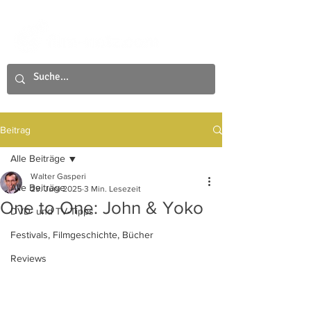
Beitrag
Alle Beiträge
Walter Gasperi
Alle Beiträge
29. Juni 2025
3 Min. Lesezeit
One to One: John & Yoko
DVD- und TV-Tipps
Festivals, Filmgeschichte, Bücher
Reviews