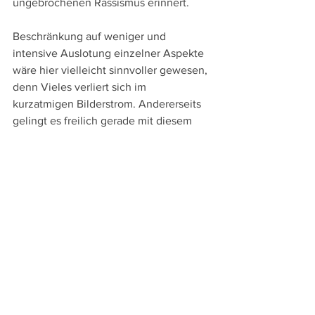
ungebrochenen Rassismus erinnert.
Beschränkung auf weniger und 
intensive Auslotung einzelner Aspekte 
wäre hier vielleicht sinnvoller gewesen, 
denn Vieles verliert sich im 
kurzatmigen Bilderstrom. Andererseits 
gelingt es freilich gerade mit diesem 
kaleidoskopartigen Stil ein dichtes 
Zeitbild zu evozieren, in dem in der 
Zerrissenheit der USA wohl auch 
Parallelen zur heutigen Zeit angedeutet 
werden sollen und die damalige 
Gegenkultur und Protestbewegung 
auch als Vorbild für heute dienen 
könnte.
John & Yoko: One to One