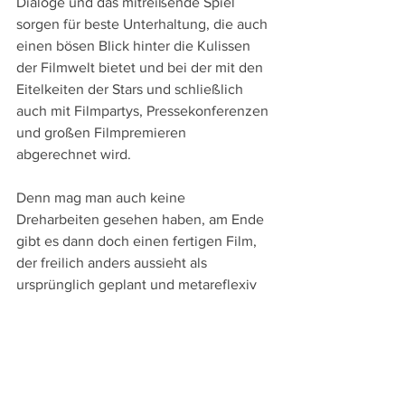
Dialoge und das mitreißende Spiel 
sorgen für beste Unterhaltung, die auch 
einen bösen Blick hinter die Kulissen 
der Filmwelt bietet und bei der mit den 
Eitelkeiten der Stars und schließlich 
auch mit Filmpartys, Pressekonferenzen 
und großen Filmpremieren 
abgerechnet wird.
Denn mag man auch keine 
Dreharbeiten gesehen haben, am Ende 
gibt es dann doch einen fertigen Film, 
der freilich anders aussieht als 
ursprünglich geplant und metareflexiv 
wird es, wenn Penélope Cruz als Lola in 
der letzten Einstellung in 
Großaufnahme direkt in die Kamera 
darüber sinniert, dass es Filme gibt, die 
mit dem Abspann enden und solche, 