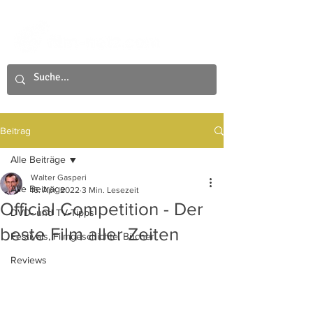
Beitrag
Alle Beiträge
Walter Gasperi
Alle Beiträge
16. Apr. 2022
3 Min. Lesezeit
Official Competition - Der
DVD- und TV-Tipps
beste Film aller Zeiten
Festivals, Filmgeschichte, Bücher
Reviews