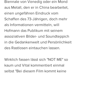
Biennale von Venedig oder ein Mond 
aus Metall, den er in China bearbeitet, 
einen ungefähren Eindruck vom 
Schaffen des 73-Jährigen, doch mehr 
als Informationen vermitteln, will 
Hofmann das Publikum mit seinem 
assoziativen Bilder- und Soundteppich 
in die Gedankenwelt und Persönlichkeit 
des Rastlosen eintauchen lassen.
Wirklich fassen lässt sich "NOT ME" so 
kaum und Vital kommentiert einmal 
selbst "Bei diesem Film kommt keine 
Sau draus", doch unzweifelhaft 
entwickelt dieser vielstimmige, visuell 
faszinierende und ganz und gar 
ungewöhnliche Essayfilm einen Sog 
und weckt auch das Interesse sich 
näher mit Person und Schaffen dieses 