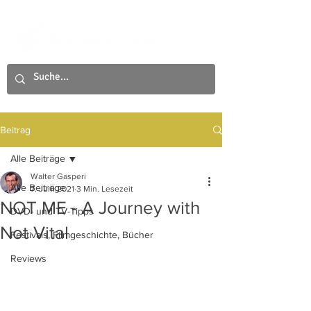
Beitrag
Alle Beiträge
Walter Gasperi
Alle Beiträge
7. Juni 2021
3 Min. Lesezeit
NOT ME - A Journey with
DVD- und TV-Tipps
Not Vital
Festivals, Filmgeschichte, Bücher
Reviews