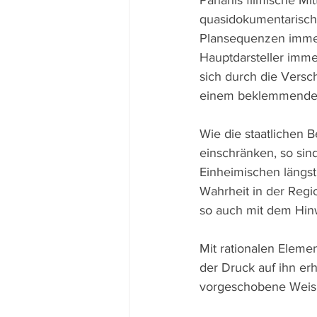
Panahis filmische Mit
quasidokumentarisch 
Plansequenzen immer w
Hauptdarsteller imme
sich durch die Versc
einem beklemmenden 
Wie die staatlichen 
einschränken, so sin
Einheimischen längst
Wahrheit in der Regi
so auch mit dem Hinw
Mit rationalen Elem
der Druck auf ihn erh
vorgeschobene Weisun