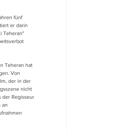
ahren fünf 
ert er darin 
xi Teheran" 
eitsverbot 
on Teheran hat 
ogen. Von 
m, der in der 
ngsszene nicht 
s der Regisseur 
h an 
Aufnahmen 