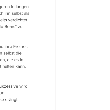
guren in langen 
 ihn selbst als 
its verdichtet 
o Bears" zu 
 ihre Freiheit 
 selbst die 
n, die es in 
 halten kann, 
ukzessive wird 
ur 
se drängt.