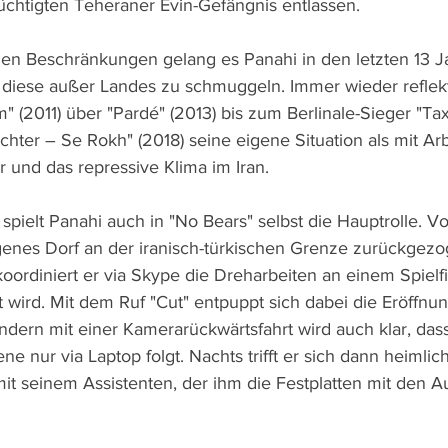
chtigten Teheraner Evin-Gefängnis entlassen.  
chen Beschränkungen gelang es Panahi in den letzten 13 J
diese außer Landes zu schmuggeln. Immer wieder reflekti
lm" (2011) über "Pardé" (2013) bis zum Berlinale-Sieger "Ta
chter – Se Rokh" (2018) seine eigene Situation als mit Arb
 und das repressive Klima im Iran.
spielt Panahi auch in "No Bears" selbst die Hauptrolle. V
egenes Dorf an der iranisch-türkischen Grenze zurückgez
ordiniert er via Skype die Dreharbeiten an einem Spielfil
 wird. Mit dem Ruf "Cut" entpuppt sich dabei die Eröffnu
ndern mit einer Kamerarückwärtsfahrt wird auch klar, das
ne nur via Laptop folgt. Nachts trifft er sich dann heimlic
t seinem Assistenten, der ihm die Festplatten mit den 