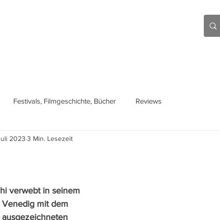
Aktuell
Beiträge
Über mich
Links
Festivals, Filmgeschichte, Bücher
Reviews
Juli 2023
3 Min. Lesezeit
ahi verwebt in seinem 
n Venedig mit dem 
y ausgezeichneten 