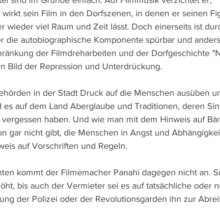
tel sind im Grunde einfach. Auf Filmmusik verzichtet er, 
wirkt sein Film in den Dorfszenen, in denen er seinen Fi
ieder viel Raum und Zeit lässt. Doch einerseits ist durch
r die autobiographische Komponente spürbar und anderse
hränkung der Filmdreharbeiten und der Dorfgeschichte "N
Bild der Repression und Unterdrückung. 
Behörden in der Stadt Druck auf die Menschen ausüben und
d es auf dem Land Aberglaube und Traditionen, deren Sinn
 vergessen haben. Und wie man mit dem Hinweis auf Bäre
on gar nicht gibt, die Menschen in Angst und Abhängigkeit
eis auf Vorschriften und Regeln.
enten kommt der Filmemacher Panahi dagegen nicht an. S
öht, bis auch der Vermieter sei es auf tatsächliche oder n
g der Polizei oder der Revolutionsgarden ihn zur Abrei