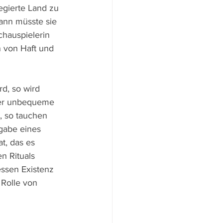
egierte Land zu 
Mann müsste sie 
chauspielerin 
n von Haft und 
d, so wird 
 der unbequeme 
 so tauchen 
sgabe eines 
t, das es 
n Rituals 
ssen Existenz 
 Rolle von 